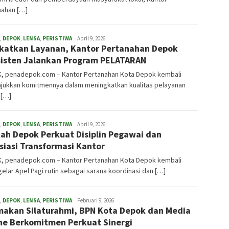
nahan […]
,
DEPOK
,
LENSA
,
PERISTIWA
redaksi
April 9, 2026
katkan Layanan, Kantor Pertanahan Depok
isten Jalankan Program PELATARAN
, penadepok.com – Kantor Pertanahan Kota Depok kembali
jukkan komitmennya dalam meningkatkan kualitas pelayanan
 […]
,
DEPOK
,
LENSA
,
PERISTIWA
redaksi
April 9, 2026
ah Depok Perkuat Disiplin Pegawai dan
siasi Transformasi Kantor
, penadepok.com – Kantor Pertanahan Kota Depok kembali
lar Apel Pagi rutin sebagai sarana koordinasi dan […]
,
DEPOK
,
LENSA
,
PERISTIWA
redaksi
Februari 9, 2026
akan Silaturahmi, BPN Kota Depok dan Media
ne Berkomitmen Perkuat Sinergi