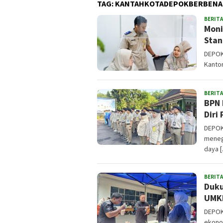
TAG:
KANTAHKOTADEPOKBERBEN
BERITA
Moni
Stan
DEPOK,
Kantor
BERITA
BPN 
Diri
DEPOK
meneg
daya 
BERITA
Duku
UMKM
DEPOK
ekono