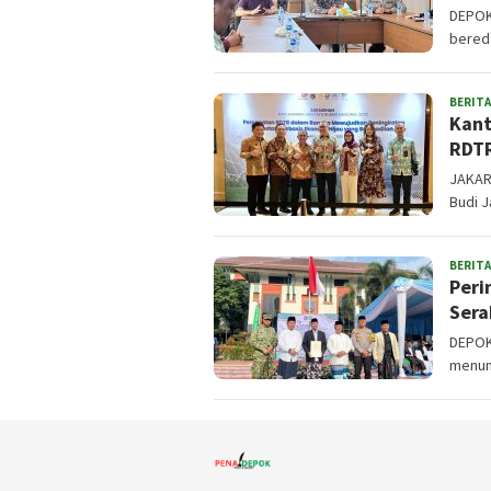
DEPOK
bered
BERITA
Kant
RDTR
JAKAR
Budi J
BERITA
Peri
Sera
DEPOK
menun