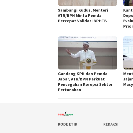
Sambangi Kudus, Menteri
Kant
ATR/BPN Minta Pemda
Depo
Percepat Validasi BPHTB
Eval
Prio
Gandeng KPK dan Pemda
Ment
Jabar, ATR/BPN Perkuat
Jaja
Pencegahan Korupsi Sektor
Masy
Pertanahan
KODE ETIK
REDAKSI