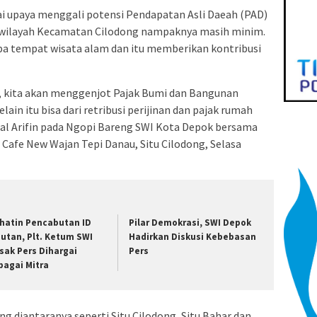
i upaya menggali potensi Pendapatan Asli Daeah (PAD)
i wilayah Kecamatan Cilodong nampaknya masih minim.
pa tempat wisata alam dan itu memberikan kontribusi
, kita akan menggenjot Pajak Bumi dan Bangunan
ain itu bisa dari retribusi perijinan dan pajak rumah
al Arifin pada Ngopi Bareng SWI Kota Depok bersama
 Cafe New Wajan Tepi Danau, Situ Cilodong, Selasa
ihatin Pencabutan ID
Pilar Demokrasi, SWI Depok
putan, Plt. Ketum SWI
Hadirkan Diskusi Kebebasan
sak Pers Dihargai
Pers
bagai Mitra
ng diantaranya seperti Situ Cilodong, Situ Bahar dan