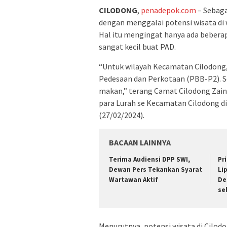
CILODONG
,
penadepok.com
– Sebaga
dengan menggalai potensi wisata d
Hal itu mengingat hanya ada bebera
sangat kecil buat PAD.
“Untuk wilayah Kecamatan Cilodong
Pedesaan dan Perkotaan (PBB-P2). Sel
makan,” terang Camat Cilodong Zain
para Lurah se Kecamatan Cilodong di
(27/02/2024).
BACAAN LAINNYA
Terima Audiensi DPP SWI,
Pr
Dewan Pers Tekankan Syarat
Li
Wartawan Aktif
De
se
Menurutnya, potensi wisata di Cilodo