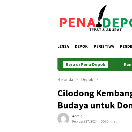
Loncat
ke
konten
LENSA
DEPOK
PERISTIWA
PENDI
R/BPN Minta Pemda Percepat Validasi BPHTB
Baru di Pena Depok
Kantor Pert
Beranda
Depok
Cilodong Kembang
Budaya untuk Do
Admin
Februari 27, 2024
604 Dilihat