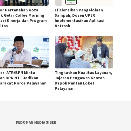
or Pertanahan Kota
Efisiensikan Pengelolaan
k Gelar Coffee Morning
Sampah, Dosen UPER
uasi Kinerja dan Program
Implementasikan Aplikasi
ritas
Netrash
eri ATR/BPN Minta
Tingkatkan Kualitas Layanan,
ran BPN NTT Jadikan
Jajaran Pengawas Kantah
arakat Poros Pelayanan
Depok Pantau Loket
Pelayanan
PEDOMAN MEDIA SIBER