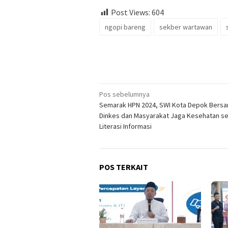
Post Views:
604
ngopi bareng
sekber wartawan
Navigasi
Pos sebelumnya
Semarak HPN 2024, SWI Kota Depok Bers
pos
Dinkes dan Masyarakat Jaga Kesehatan se
Literasi Informasi
POS TERKAIT