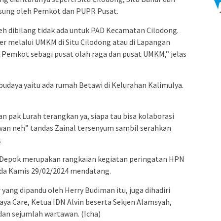
ngsung oleh Pemkot dan PUPR Pusat.
eh dibilang tidak ada untuk PAD Kecamatan Cilodong.
er melalui UMKM di Situ Cilodong atau di Lapangan
n Pemkot sebagi pusat olah raga dan pusat UMKM,” jelas
budaya yaitu ada rumah Betawi di Kelurahan Kalimulya.
an pak Lurah terangkan ya, siapa tau bisa kolaborasi
n neh” tandas Zainal tersenyum sambil serahkan
.
a Depok merupakan rangkaian kegiatan peringatan HPN
ada Kamis 29/02/2024 mendatang.
yang dipandu oleh Herry Budiman itu, juga dihadiri
aya Care, Ketua IDN Alvin beserta Sekjen Alamsyah,
dan sejumlah wartawan. (Icha)