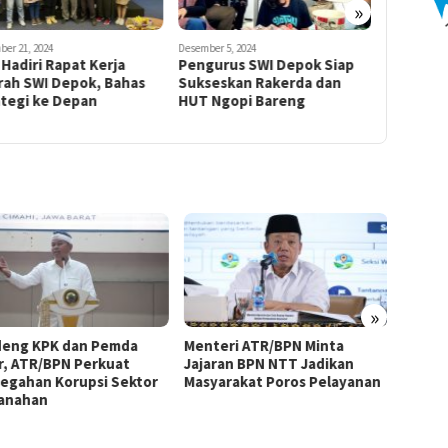
»
Kawal Pi
ber 21, 2024
Desember 5, 2024
Hadiri Rapat Kerja
Pengurus SWI Depok Siap
rah SWI Depok, Bahas
Sukseskan Rakerda dan
ategi ke Depan
HUT Ngopi Bareng
»
eng KPK dan Pemda
Menteri ATR/BPN Minta
Samba
r, ATR/BPN Perkuat
Jajaran BPN NTT Jadikan
ATR/B
egahan Korupsi Sektor
Masyarakat Poros Pelayanan
Percep
anahan