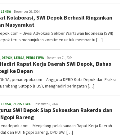
,
LENSA
admin
Desember 26, 2024
at Kolaborasi, SWI Depok Berhasil Ringankan
n Masyarakat
epok.com – Divisi Advokasi Sekber Wartawan Indonesia (SWI)
Depok terus menunjukan komitmen untuk membantu […]
,
DEPOK
,
LENSA
,
PERISTIWA
admin
Desember 21, 2024
Hadiri Rapat Kerja Daerah SWI Depok, Bahas
tegi ke Depan
NDA, penadepok.com – Anggota DPRD Kota Depok dari Fraksi
.Bambang Sutopo (HBS), menghadiri peringatan […]
,
LENSA
,
PERISTIWA
admin
Desember 5, 2024
urus SWI Depok Siap Sukseskan Rakerda dan
Ngopi Bareng
penadepok.com – Menjelang pelaksanaan Rapat Kerja Daerah
rda) dan HUT Ngopi bareng, DPD SWI […]