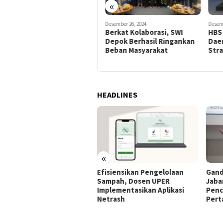
«
Januari 14, 2025
Desember 26, 2024
Desem
F-PKS Dukung Advokasi SWI
Berkat Kolaborasi, SWI
HBS 
Depok untuk Tingkatkan
Depok Berhasil Ringankan
Dae
Akses Kesehatan di Kota
Beban Masyarakat
Str
Depok
HEADLINES
«
tor Pertanahan Kota
Efisiensikan Pengelolaan
Gand
ok Gelar Coffee Morning
Sampah, Dosen UPER
Jaba
luasi Kinerja dan Program
Implementasikan Aplikasi
Penc
oritas
Netrash
Pert