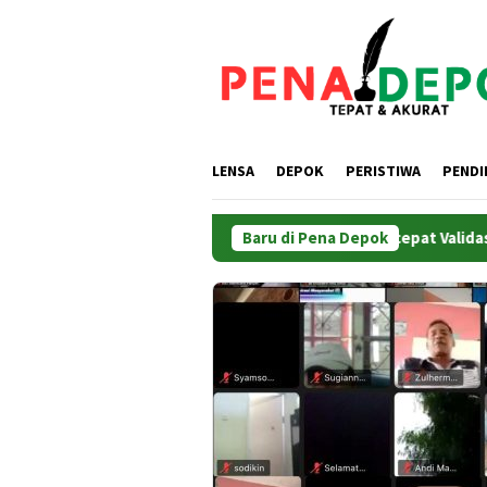
Loncat
ke
konten
LENSA
DEPOK
PERISTIWA
PENDI
dus, Menteri ATR/BPN Minta Pemda Percepat Validasi BPHTB
Baru di Pena Depok