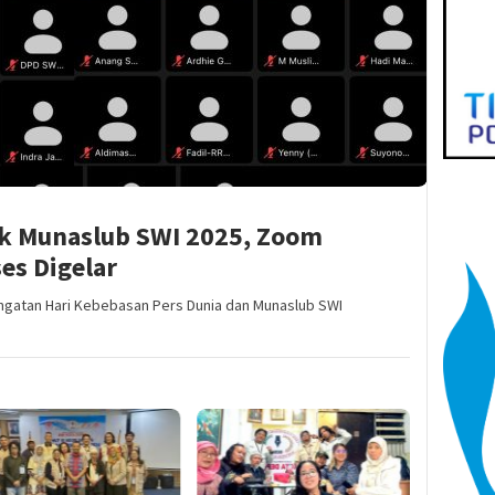
k Munaslub SWI 2025, Zoom
es Digelar
ngatan Hari Kebebasan Pers Dunia dan Munaslub SWI
Agustus 28, 2
SWI Dep
Camat da
kecamat