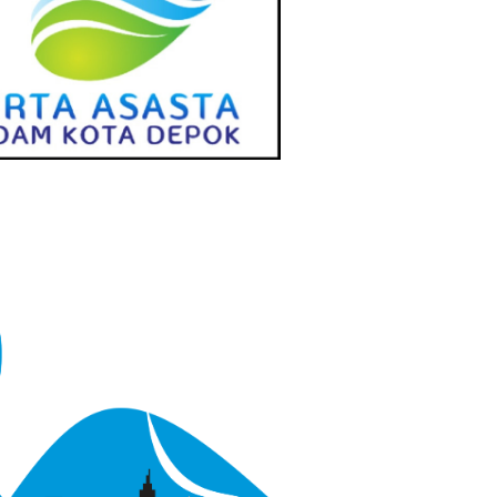
024
Juli 20, 2024
ok Ngopi Bareng
Kecamatan Sukmajaya Siap
n Lurah se-
Sukseskan Pilgub dan
an Sawangan
Pilkada Depok 2024