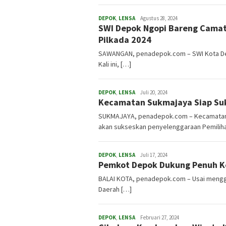
DEPOK
,
LENSA
admin
Agustus 28, 2024
SWI Depok Ngopi Bareng Cama
Pilkada 2024
SAWANGAN, penadepok.com – SWI Kota Depo
Kali ini, […]
DEPOK
,
LENSA
admin
Juli 20, 2024
Kecamatan Sukmajaya Siap Suk
SUKMAJAYA, penadepok.com – Kecamatan 
akan sukseskan penyelenggaraan Pemilih
DEPOK
,
LENSA
admin
Juli 17, 2024
Pemkot Depok Dukung Penuh Ke
BALAI KOTA, penadepok.com – Usai mengge
Daerah […]
DEPOK
,
LENSA
admin
Februari 27, 2024