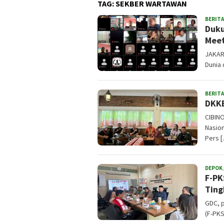
TAG:
SEKBER WARTAWAN
BERITA
Duku
Meet
JAKAR
Dunia
BERITA
DKKB
CIBIN
Nasion
Pers 
DEPOK
F-PK
Ting
GDC, p
(F-PKS