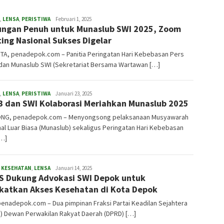
,
LENSA
,
PERISTIWA
admin
Februari 1, 2025
ngan Penuh untuk Munaslub SWI 2025, Zoom
ing Nasional Sukses Digelar
TA, penadepok.com – Panitia Peringatan Hari Kebebasan Pers
 dan Munaslub SWI (Sekretariat Bersama Wartawan […]
,
LENSA
,
PERISTIWA
admin
Januari 23, 2025
 dan SWI Kolaborasi Meriahkan Munaslub 2025
ONG, penadepok.com – Menyongsong pelaksanaan Musyawarah
al Luar Biasa (Munaslub) sekaligus Peringatan Hari Kebebasan
[…]
,
KESEHATAN
,
LENSA
admin
Januari 14, 2025
S Dukung Advokasi SWI Depok untuk
katkan Akses Kesehatan di Kota Depok
enadepok.com – Dua pimpinan Fraksi Partai Keadilan Sejahtera
) Dewan Perwakilan Rakyat Daerah (DPRD) […]