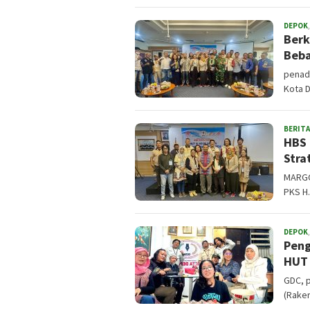
DEPOK
Berk
Beba
penad
Kota 
BERITA
HBS 
Stra
MARGO
PKS H
DEPOK
Peng
HUT 
GDC, 
(Rake