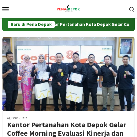
Loncat
Menu
ke
Mobile
konten
i BPHTB
Baru di Pena Depok
Kantor Pertanahan Kota Depok Gelar Coffee Morni
Agustus 7, 2026
Kantor Pertanahan Kota Depok Gelar
Coffee Morning Evaluasi Kinerja dan