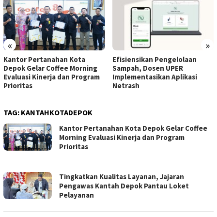
«
»
Kantor Pertanahan Kota
Efisiensikan Pengelolaan
Depok Gelar Coffee Morning
Sampah, Dosen UPER
Evaluasi Kinerja dan Program
Implementasikan Aplikasi
Prioritas
Netrash
TAG:
KANTAHKOTADEPOK
Kantor Pertanahan Kota Depok Gelar Coffee
Morning Evaluasi Kinerja dan Program
Prioritas
Tingkatkan Kualitas Layanan, Jajaran
Pengawas Kantah Depok Pantau Loket
Pelayanan