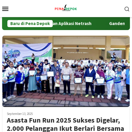
Loncat
Menu
ke
Mobile
konten
n UPER Implementasikan Aplikasi Netrash
Baru di Pena Depok
Gandeng KPK d
September 13, 2025
Asasta Fun Run 2025 Sukses Digelar,
2.000 Pelanggan Ikut Berlari Bersama