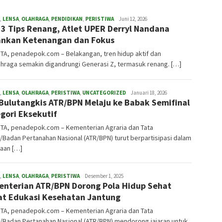
,
LENSA
,
OLAHRAGA
,
PENDIDIKAN
,
PERISTIWA
redaksi
Juni 12, 2026
 3 Tips Renang, Atlet UPER Derryl Nandana
nkan Ketenangan dan Fokus
TA, penadepok.com – Belakangan, tren hidup aktif dan
hraga semakin digandrungi Generasi Z, termasuk renang. […]
,
LENSA
,
OLAHRAGA
,
PERISTIWA
,
UNCATEGORIZED
redaksi
Januari 18, 2026
Bulutangkis ATR/BPN Melaju ke Babak Semifinal
gori Eksekutif
TA, penadepok.com – Kementerian Agraria dan Tata
Badan Pertanahan Nasional (ATR/BPN) turut berpartisipasi dalam
raan […]
,
LENSA
,
OLAHRAGA
,
PERISTIWA
redaksi
Desember 1, 2025
nterian ATR/BPN Dorong Pola Hidup Sehat
t Edukasi Kesehatan Jantung
TA, penadepok.com – Kementerian Agraria dan Tata
/Badan Pertanahan Nasional (ATR/BPN) mendorong jajaran untuk