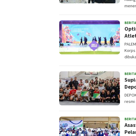
mener
BERITA
Opti
Atle
PALEM
Korps 
dibuk
BERITA
Supi
Depo
DEPOK,
resmi
BERITA
Asas
Pela