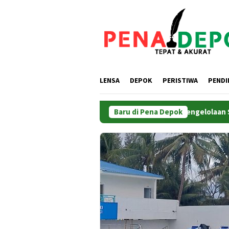
Loncat
ke
konten
LENSA
DEPOK
PERISTIWA
PENDI
Efisiensikan Pengelolaan Sampah, Dose
Baru di Pena Depok