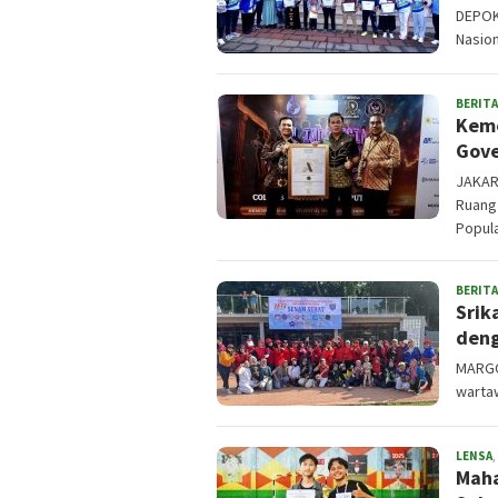
DEPOK
Nasion
BERITA
Keme
Gove
JAKAR
Ruang
Popula
BERITA
Srik
deng
MARGO
warta
LENSA
,
Maha