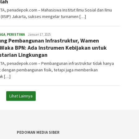
lah
A, penadepok.com – Mahasiswa Institut Ilmu Sosial dan Ilmu
k (IISIP) Jakarta, sukses mengelar turnamen […]
AGA
,
PERISTIWA
admin
Januari 17, 2025
ng Pembangunan Infrastruktur, Wamen
Waka BPN: Ada Instrumen Kebijakan untuk
starian Lingkungan
TA, penadepok.com – Pembangunan infrastruktur tidak hanya
t dengan pembangunan fisik, tetapi juga memberikan
k […]
Lihat Lainnya
PEDOMAN MEDIA SIBER