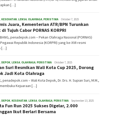
apkan […]
,
KESEHATAN
,
LENSA
,
OLAHRAGA
,
PERISTIWA
redaksi
Oktober 7, 2025
mis Juara, Kementerian ATR/BPN Turunkan
t di Tujuh Cabor PORNAS KORPRI
BANG, penadepok.com – Pekan Olahraga Nasional (PORNAS)
Pegawai Republik Indonesia (KORPRI) yang ke-XVII resmi
a […]
,
DEPOK
,
LENSA
,
OLAHRAGA
,
PERISTIWA
redaksi
Oktober 7, 2025
an Suri Resmikan Wali Kota Cup 2025, Dorong
k Jadi Kota Olahraga
 penadepok.com – Wali Kota Depok, Dr. Drs. H. Supian Suri, M.M.,
 membuka Kejuaraan […]
,
DEPOK
,
KESEHATAN
,
LENSA
,
OLAHRAGA
,
PERISTIWA
redaksi
September 13, 2025
ta Fun Run 2025 Sukses Digelar, 2.000
nggan Ikut Berlari Bersama