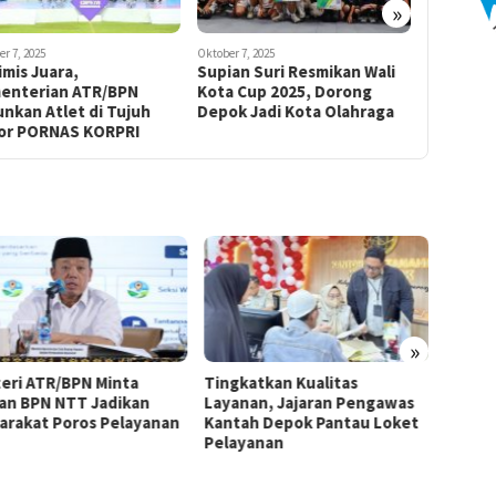
»
r 7, 2025
Oktober 7, 2025
September 13
mis Juara,
Supian Suri Resmikan Wali
Asasta F
enterian ATR/BPN
Kota Cup 2025, Dorong
Digelar,
nkan Atlet di Tujuh
Depok Jadi Kota Olahraga
Ikut Ber
or PORNAS KORPRI
»
eri ATR/BPN Minta
Tingkatkan Kualitas
Kemen
ran BPN NTT Jadikan
Layanan, Jajaran Pengawas
Coba L
arakat Poros Pelayanan
Kantah Depok Pantau Loket
Selesa
Pelayanan