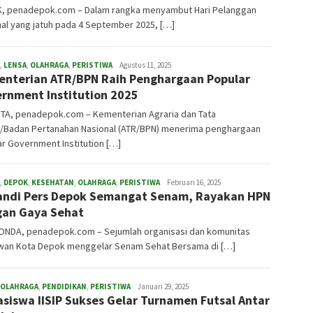
, penadepok.com – Dalam rangka menyambut Hari Pelanggan
al yang jatuh pada 4 September 2025, […]
,
LENSA
,
OLAHRAGA
,
PERISTIWA
redaksi
Agustus 11, 2025
nterian ATR/BPN Raih Penghargaan Popular
rnment Institution 2025
TA, penadepok.com – Kementerian Agraria dan Tata
/Badan Pertanahan Nasional (ATR/BPN) menerima penghargaan
r Government Institution […]
,
DEPOK
,
KESEHATAN
,
OLAHRAGA
,
PERISTIWA
admin
Februari 16, 2025
andi Pers Depok Semangat Senam, Rayakan HPN
an Gaya Sehat
NDA, penadepok.com – Sejumlah organisasi dan komunitas
wan Kota Depok menggelar Senam Sehat Bersama di […]
OLAHRAGA
,
PENDIDIKAN
,
PERISTIWA
admin
Januari 29, 2025
siswa IISIP Sukses Gelar Turnamen Futsal Antar