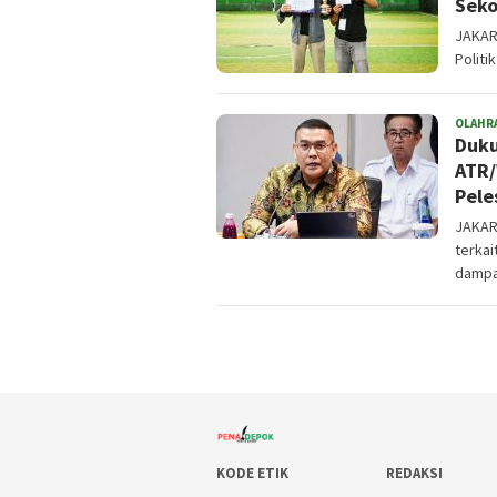
Seko
JAKART
Politi
OLAHR
Duku
ATR/
Pele
JAKAR
terkai
dampa
KODE ETIK
REDAKSI