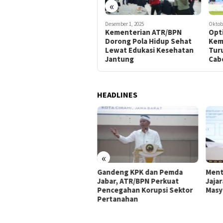
«
Januari 18, 2026
Desember 1, 2025
Oktobe
Tim Bulutangkis ATR/BPN
Kementerian ATR/BPN
Opti
Melaju ke Babak Semifinal
Dorong Pola Hidup Sehat
Kem
Kategori Eksekutif
Lewat Edukasi Kesehatan
Turu
Jantung
Cab
HEADLINES
«
siensikan Pengelolaan
Gandeng KPK dan Pemda
Ment
mpah, Dosen UPER
Jabar, ATR/BPN Perkuat
Jaja
lementasikan Aplikasi
Pencegahan Korupsi Sektor
Masy
trash
Pertanahan