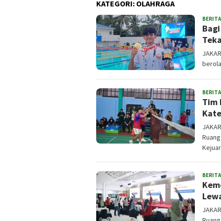
KATEGORI:
OLAHRAGA
BERITA
Bagi
Teka
JAKAR
berola
BERITA
Tim 
Kate
JAKAR
Ruang/
Kejua
BERITA
Keme
Lewa
JAKAR
Ruang