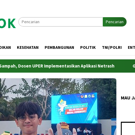
Pencarian
DIKAN
KESEHATAN
PEMBANGUNAN
POLITIK
TNI/POLRI
EN
n UPER Implementasikan Aplikasi Netrash
Gandeng KPK da
MAU J