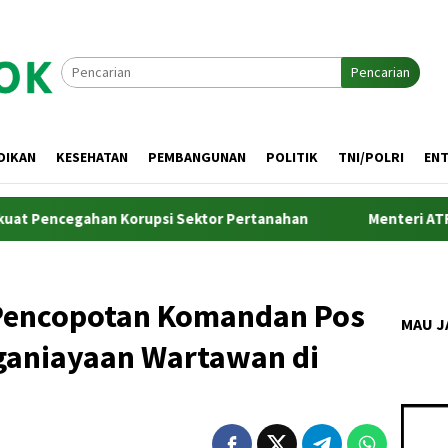
Pencarian
DIKAN
KESEHATAN
PEMBANGUNAN
POLITIK
TNI/POLRI
EN
egahan Korupsi Sektor Pertanahan
Menteri ATR/BPN Min
 Pencopotan Komandan Pos
MAU J
nganiayaan Wartawan di