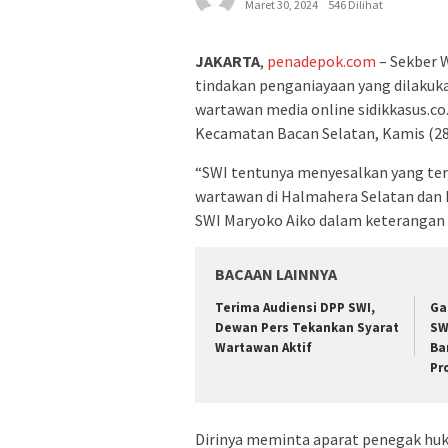
Maret 30, 2024
546 Dilihat
JAKARTA
,
penadepok.com
– Sekber 
tindakan penganiayaan yang dilakuk
wartawan media online sidikkasus.co
Kecamatan Bacan Selatan, Kamis (28
“SWI tentunya menyesalkan yang te
wartawan di Halmahera Selatan dan k
SWI Maryoko Aiko dalam keterangan t
BACAAN LAINNYA
Terima Audiensi DPP SWI,
Ga
Dewan Pers Tekankan Syarat
SW
Wartawan Aktif
Ba
Pr
Dirinya meminta aparat penegak hu