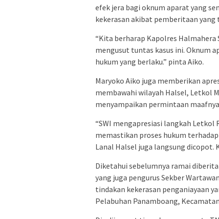
efek jera bagi oknum aparat yang se
kekerasan akibat pemberitaan yang t
“Kita berharap Kapolres Halmahera S
mengusut tuntas kasus ini. Oknum apa
hukum yang berlaku.” pinta Aiko.
Maryoko Aiko juga memberikan apres
membawahi wilayah Halsel, Letkol M
menyampaikan permintaan maafnya 
“SWI mengapresiasi langkah Letkol Ri
memastikan proses hukum terhadap 
Lanal Halsel juga langsung dicopot.
Diketahui sebelumnya ramai diberitak
yang juga pengurus Sekber Wartawa
tindakan kekerasan penganiayaan yan
Pelabuhan Panamboang, Kecamatan B