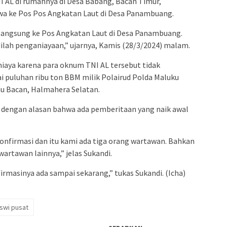
 AL di rumahnya di Desa Babang, Bacan Timur,
a ke Pos Pos Angkatan Laut di Desa Panambuang.
, langsung ke Pos Angkatan Laut di Desa Panambuang.
adilah penganiayaan,” ujarnya, Kamis (28/3/2024) malam.
iaya karena para oknum TNI AL tersebut tidak
puluhan ribu ton BBM milik Polairud Polda Maluku
lau Bacan, Halmahera Selatan.
dengan alasan bahwa ada pemberitaan yang naik awal
onfirmasi dan itu kami ada tiga orang wartawan. Bahkan
wartawan lainnya,” jelas Sukandi.
nfirmasinya ada sampai sekarang,” tukas Sukandi. (Icha)
swi pusat