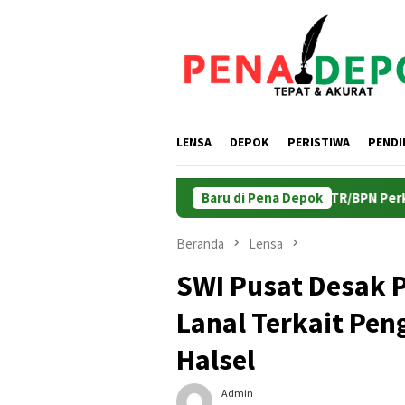
Loncat
ke
konten
LENSA
DEPOK
PERISTIWA
PENDI
sh
Gandeng KPK dan Pemda Jabar, ATR/BPN Perkuat Penc
Baru di Pena Depok
Beranda
Lensa
SWI Pusat Desak
Lanal Terkait Pe
Halsel
Admin