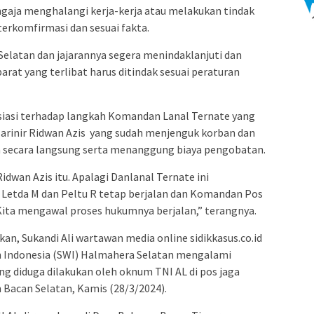
ngaja menghalangi kerja-kerja atau melakukan tindak
erkomfirmasi dan sesuai fakta.
elatan dan jajarannya segera menindaklanjuti dan
rat yang terlibat harus ditindak sesuai peraturan
iasi terhadap langkah Komandan Lanal Ternate yang
arinir Ridwan Azis yang sudah menjenguk korban dan
secara langsung serta menanggung biaya pengobatan.
dwan Azis itu. Apalagi Danlanal Ternate ini
Letda M dan Peltu R tetap berjalan dan Komandan Pos
 Kita mengawal proses hukumnya berjalan,” terangnya.
an, Sukandi Ali wartawan media online sidikkasus.co.id
n Indonesia (SWI) Halmahera Selatan mengalami
g diduga dilakukan oleh oknum TNI AL di pos jaga
acan Selatan, Kamis (28/3/2024).