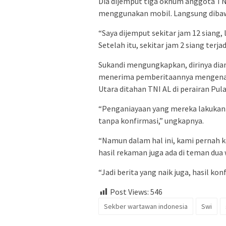
Dia dijemput tiga oknum anggota TNI
menggunakan mobil. Langsung dibaw
“Saya dijemput sekitar jam 12 siang
Setelah itu, sekitar jam 2 siang terj
Sukandi mengungkapkan, dirinya dian
menerima pemberitaannya mengenai 
Utara ditahan TNI AL di perairan Pu
“Penganiayaan yang mereka lakukan 
tanpa konfirmasi,” ungkapnya.
“Namun dalam hal ini, kami pernah k
hasil rekaman juga ada di teman dua 
“Jadi berita yang naik juga, hasil ko
Post Views:
546
Sekber wartawan indonesia
Swi