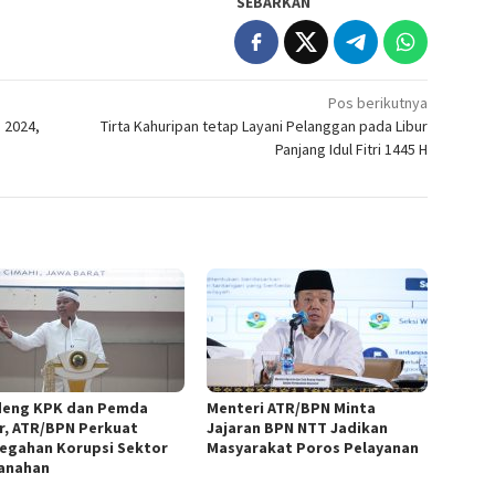
SEBARKAN
Pos berikutnya
 2024,
Tirta Kahuripan tetap Layani Pelanggan pada Libur
Panjang Idul Fitri 1445 H
eng KPK dan Pemda
Menteri ATR/BPN Minta
r, ATR/BPN Perkuat
Jajaran BPN NTT Jadikan
egahan Korupsi Sektor
Masyarakat Poros Pelayanan
anahan