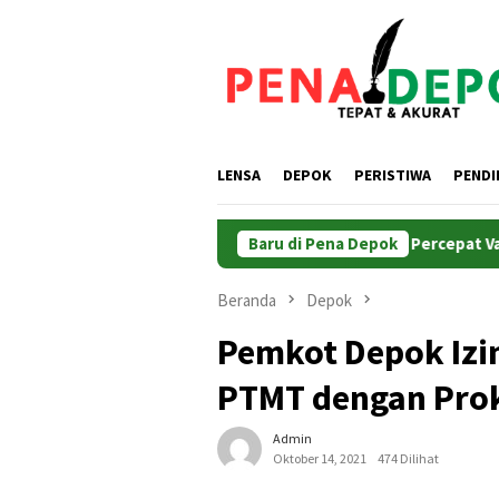
Loncat
ke
konten
LENSA
DEPOK
PERISTIWA
PENDI
ngi Kudus, Menteri ATR/BPN Minta Pemda Percepat Validasi BPH
Baru di Pena Depok
Beranda
Depok
Pemkot Depok Izi
PTMT dengan Prok
Admin
Oktober 14, 2021
474 Dilihat