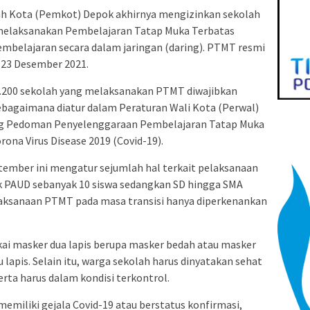
h Kota (Pemkot) Depok akhirnya mengizinkan sekolah
k melaksanakan Pembelajaran Tatap Muka Terbatas
mbelajaran secara dalam jaringan (daring). PTMT resmi
 23 Desember 2021.
 1.200 sekolah yang melaksanakan PTMT diwajibkan
ebagaimana diatur dalam Peraturan Wali Kota (Perwal)
ng Pedoman Penyelenggaraan Pembelajaran Tatap Muka
ona Virus Disease 2019 (Covid-19).
tember ini mengatur sejumlah hal terkait pelaksanaan
uk PAUD sebanyak 10 siswa sedangkan SD hingga SMA
elaksanaan PTMT pada masa transisi hanya diperkenankan
kai masker dua lapis berupa masker bedah atau masker
 lapis. Selain itu, warga sekolah harus dinyatakan sehat
rta harus dalam kondisi terkontrol.
memiliki gejala Covid-19 atau berstatus konfirmasi,