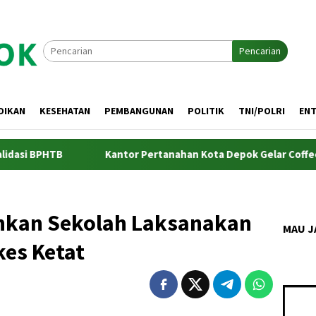
Pencarian
DIKAN
KESEHATAN
PEMBANGUNAN
POLITIK
TNI/POLRI
EN
TB
Kantor Pertanahan Kota Depok Gelar Coffee Morning Ev
nkan Sekolah Laksanakan
MAU J
es Ketat