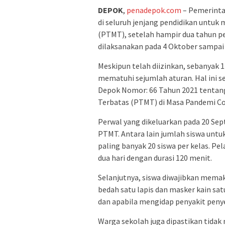
DEPOK
,
penadepok.com
– Pemerinta
di seluruh jenjang pendidikan untu
(PTMT), setelah hampir dua tahun pe
dilaksanakan pada 4 Oktober sampai
Meskipun telah diizinkan, sebanyak
mematuhi sejumlah aturan. Hal ini s
Depok Nomor: 66 Tahun 2021 tenta
Terbatas (PTMT) di Masa Pandemi Cor
Perwal yang dikeluarkan pada 20 Sep
PTMT. Antara lain jumlah siswa unt
paling banyak 20 siswa per kelas. P
dua hari dengan durasi 120 menit.
Selanjutnya, siswa diwajibkan mema
bedah satu lapis dan masker kain satu
dan apabila mengidap penyakit penye
Warga sekolah juga dipastikan tidak 