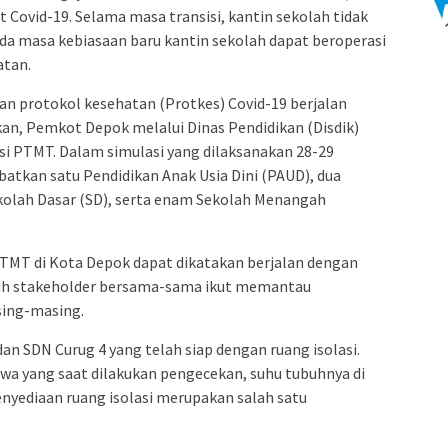
 Covid-19. Selama masa transisi, kantin sekolah tidak
da masa kebiasaan baru kantin sekolah dapat beroperasi
atan.
an protokol kesehatan (Protkes) Covid-19 berjalan
ikan, Pemkot Depok melalui Dinas Pendidikan (Disdik)
i PTMT. Dalam simulasi yang dilaksanakan 28-29
atkan satu Pendidikan Anak Usia Dini (PAUD), dua
olah Dasar (SD), serta enam Sekolah Menangah
TMT di Kota Depok dapat dikatakan berjalan dengan
luruh stakeholder bersama-sama ikut memantau
ing-masing.
dan SDN Curug 4 yang telah siap dengan ruang isolasi.
swa yang saat dilakukan pengecekan, suhu tubuhnya di
, penyediaan ruang isolasi merupakan salah satu