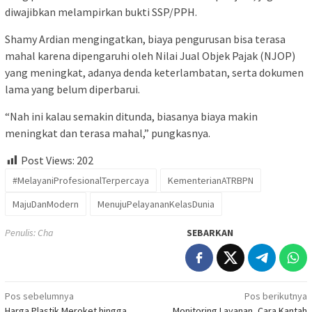
diwajibkan melampirkan bukti SSP/PPH.
Shamy Ardian mengingatkan, biaya pengurusan bisa terasa
mahal karena dipengaruhi oleh Nilai Jual Objek Pajak (NJOP)
yang meningkat, adanya denda keterlambatan, serta dokumen
lama yang belum diperbarui.
“Nah ini kalau semakin ditunda, biasanya biaya makin
meningkat dan terasa mahal,” pungkasnya.
Post Views:
202
#MelayaniProfesionalTerpercaya
KementerianATRBPN
MajuDanModern
MenujuPelayananKelasDunia
Penulis: Cha
SEBARKAN
Navigasi
Pos sebelumnya
Pos berikutnya
Harga Plastik Meroket hingga
Monitoring Layanan, Cara Kantah