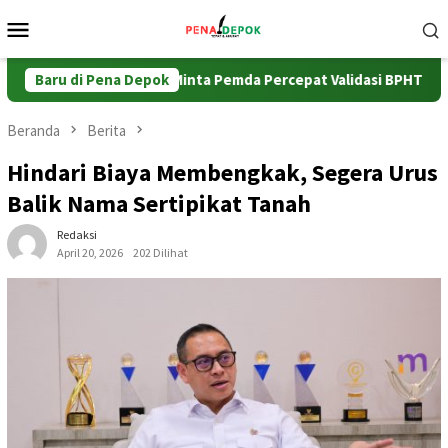
Loncat
Menu
ke
Mobile
konten
enteri ATR/BPN Minta Pemda Percepat Validasi BPHTB
Baru di Pena Depok
Ka
Beranda
Berita
Hindari Biaya Membengkak, Segera Urus
Balik Nama Sertipikat Tanah
Redaksi
April 20, 2026
202 Dilihat