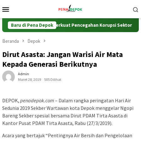
Loncat
Menu
ke
Mobile
konten
da Jabar, ATR/BPN Perkuat Pencegahan Korupsi Sektor Pertana
Baru di Pena Depok
Beranda
Depok
Dirut Asasta: Jangan Warisi Air Mata
Kepada Generasi Berikutnya
Admin
Maret 28, 2019
505 Dilihat
DEPOK,
penadepok.com
– Dalam rangka peringatan Hari Air
Sedunia 2019 Sekber Wartawan kota Depok menggelar Ngopi
Bareng Sekber spesial bersama Dirut PDAM Tirta Asasta di
Kantor Pusat PDAM Tirta Asasta, Rabu (27/3/2019).
Acara yang bertajuk “Pentingnya Air Bersih dan Pengelolaan