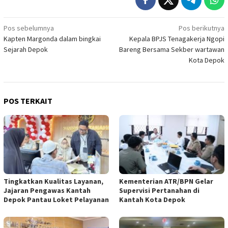
Navigasi
Pos sebelumnya
Pos berikutnya
Kapten Margonda dalam bingkai
Kepala BPJS Tenagakerja Ngopi
pos
Sejarah Depok
Bareng Bersama Sekber wartawan
Kota Depok
POS TERKAIT
Tingkatkan Kualitas Layanan,
Kementerian ATR/BPN Gelar
Jajaran Pengawas Kantah
Supervisi Pertanahan di
Depok Pantau Loket Pelayanan
Kantah Kota Depok