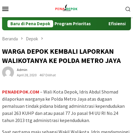
Loncat
Menu
ke
Mobile
konten
Evaluasi Kinerja dan Program Prioritas
Baru di Pena Depok
Efisiensikan Pen
Beranda
Depok
WARGA DEPOK KEMBALI LAPORKAN
WALIKOTANYA KE POLDA METRO JAYA
Admin
April 28, 2020
467 Dilihat
PENADEPOK.COM
– Wali Kota Depok, Idris Abdul Shomad
dilaporkan warganya ke Polda Metro Jaya atas dugaan
pemalsuan tindak pidana bidang administrasi kependudukan
pasal 263 KUHP dan atau pasal 77 Jo pasal 94 UU RI No.24
tahun 2013 ttg administrasi kependudukan.
Saat pertama maju sebagai Wakil Walikota, Idris mendampingi