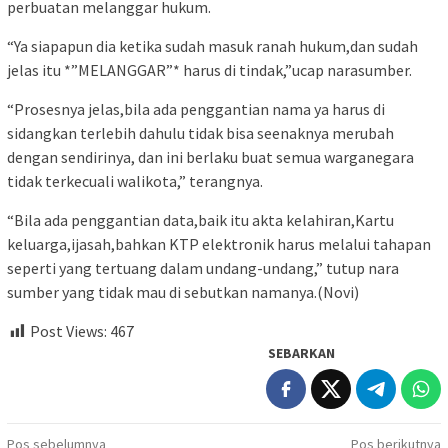
perbuatan melanggar hukum.
“Ya siapapun dia ketika sudah masuk ranah hukum,dan sudah
jelas itu *”MELANGGAR”* harus di tindak,”ucap narasumber.
“Prosesnya jelas,bila ada penggantian nama ya harus di
sidangkan terlebih dahulu tidak bisa seenaknya merubah
dengan sendirinya, dan ini berlaku buat semua warganegara
tidak terkecuali walikota,” terangnya.
“Bila ada penggantian data,baik itu akta kelahiran,Kartu
keluarga,ijasah,bahkan KTP elektronik harus melalui tahapan
seperti yang tertuang dalam undang-undang,” tutup nara
sumber yang tidak mau di sebutkan namanya.(Novi)
Post Views:
467
SEBARKAN
Navigasi
Pos sebelumnya
Pos berikutnya