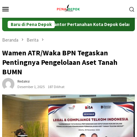
Loncat
Menu
ke
Mobile
konten
asi BPHTB
Baru di Pena Depok
Kantor Pertanahan Kota Depok Gelar Coffee Mor
Beranda
Berita
Wamen ATR/Waka BPN Tegaskan
Pentingnya Pengelolaan Aset Tanah
BUMN
Redaksi
Desember 1, 2025
187 Dilihat