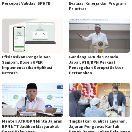
Percepat Validasi BPHTB
Evaluasi Kinerja dan Program
Prioritas
Efisiensikan Pengelolaan
Gandeng KPK dan Pemda
Sampah, Dosen UPER
Jabar, ATR/BPN Perkuat
Implementasikan Aplikasi
Pencegahan Korupsi Sektor
Netrash
Pertanahan
Menteri ATR/BPN Minta Jajaran
Tingkatkan Kualitas Layanan,
BPN NTT Jadikan Masyarakat
Jajaran Pengawas Kantah
Poros Pelayanan
Depok Pantau Loket Pelayanan