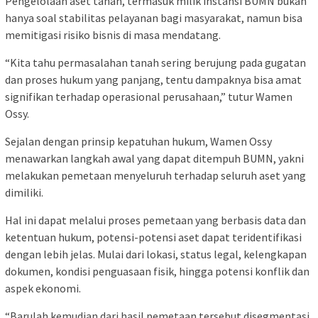
Pengelolaan aset tanah, termasuk milik instansi BUMN bukan
hanya soal stabilitas pelayanan bagi masyarakat, namun bisa
memitigasi risiko bisnis di masa mendatang.
“Kita tahu permasalahan tanah sering berujung pada gugatan
dan proses hukum yang panjang, tentu dampaknya bisa amat
signifikan terhadap operasional perusahaan,” tutur Wamen
Ossy.
Sejalan dengan prinsip kepatuhan hukum, Wamen Ossy
menawarkan langkah awal yang dapat ditempuh BUMN, yakni
melakukan pemetaan menyeluruh terhadap seluruh aset yang
dimiliki.
Hal ini dapat melalui proses pemetaan yang berbasis data dan
ketentuan hukum, potensi-potensi aset dapat teridentifikasi
dengan lebih jelas. Mulai dari lokasi, status legal, kelengkapan
dokumen, kondisi penguasaan fisik, hingga potensi konflik dan
aspek ekonomi.
“Barulah kemudian dari hasil pemetaan tersebut disegmentasi