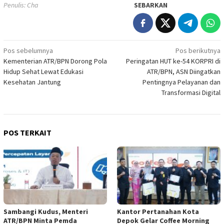
Penulis: Cha
SEBARKAN
Navigasi
Pos sebelumnya
Pos berikutnya
Kementerian ATR/BPN Dorong Pola
Peringatan HUT ke-54 KORPRI di
pos
Hidup Sehat Lewat Edukasi
ATR/BPN, ASN Diingatkan
Kesehatan Jantung
Pentingnya Pelayanan dan
Transformasi Digital
POS TERKAIT
Sambangi Kudus, Menteri
Kantor Pertanahan Kota
ATR/BPN Minta Pemda
Depok Gelar Coffee Morning