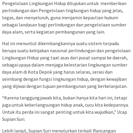
Pengelolaan Lingkungan Hidup ditujukan untuk
memberikan
perlindungan dan Pengelolaan lingkungan hidup yang jelas,
tegas, dan menyeluruh, guna menjamin kepastian hukum
sebagai landasan bagi perlindungan dan pengelolaan sumber
daya alam, serta kegiatan pembangunan yang lain.
Hal ini menuntut dikembangkannya suatu sistem terpadu
berupa suatu kebijakan nasional perlindungan dan pengelolaan
Lingkungan Hidup yang taat asas dari pusat sampai ke daerah,
sebagai upaya dalam menjaga kelestarian lingkungan sumber
daya alam di Kota Depok yang harus selaras, serasi dan
seimbang dengan fungsi lingkungan hidup, dengan kewajiban
yang dijiwai dengan tujuan pembangunan yang berkelanjutan.
“Karena tanggungjawab kita, bukan hanya kita hari ini, tetapi
juga untuk keberlangsungan hidup anak, cucu kita kedepannya.
Untuk itu perda ini sangat penting untuk kita wujudkan,” Ucap
Supian Suri.
Lebih lanjut, Supian Suri menuturkan terkait Rancangan