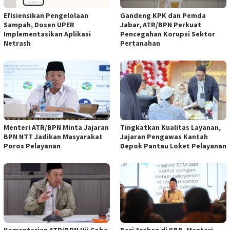
Efisiensikan Pengelolaan
Gandeng KPK dan Pemda
Sampah, Dosen UPER
Jabar, ATR/BPN Perkuat
Implementasikan Aplikasi
Pencegahan Korupsi Sektor
Netrash
Pertanahan
Menteri ATR/BPN Minta Jajaran
Tingkatkan Kualitas Layanan,
BPN NTT Jadikan Masyarakat
Jajaran Pengawas Kantah
Poros Pelayanan
Depok Pantau Loket Pelayanan
Kementerian ATR/BPN Uji Coba
Beri Arahan di KBB, Menteri