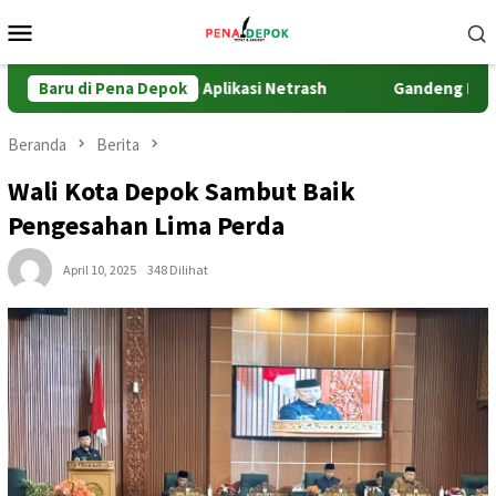
Loncat
Menu
ke
Mobile
konten
 Implementasikan Aplikasi Netrash
Baru di Pena Depok
Gandeng KPK dan Pem
Beranda
Berita
Wali Kota Depok Sambut Baik
Pengesahan Lima Perda
April 10, 2025
348 Dilihat