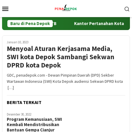
Loncat
Menu
ke
Mobile
konten
Percepat Validasi BPHTB
Baru di Pena Depok
Kantor Pertanahan Kota Depok G
Januari 10, 2023
Menyoal Aturan Kerjasama Media,
SWI kota Depok Sambangi Sekwan
DPRD kota Depok
GDC, penadepok.com - Dewan Pimpinan Daerah (DPD) Sekber
Wartawan Indonesia (SWI) Kota Depok audiensi Sekwan DPRD kota
[…]
BERITA TERKAIT
Desember 30, 2022
Program Kemanusiaan, SWI
Kembali Mendistribusikan
Bantuan Gempa Cianjur