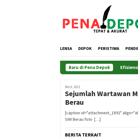
Loncat
ke
konten
LENSA
DEPOK
PERISTIWA
PENDI
Baru di Pena Depok
Efisiensikan
Mei 6, 2023
Sejumlah Wartawan M
Berau
[caption id="attachment_1892" align="a
SWI Berau foto […]
BERITA TERKAIT