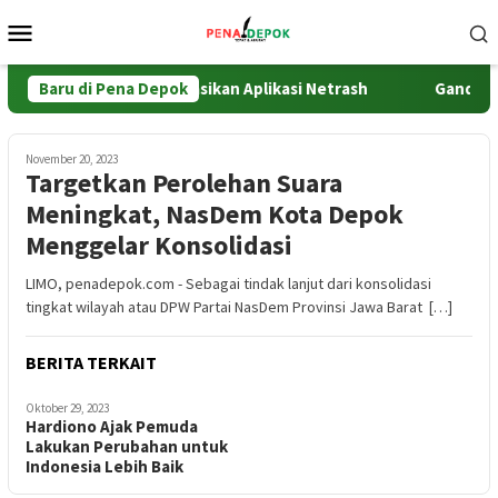
Loncat
Menu
ke
Mobile
konten
Dosen UPER Implementasikan Aplikasi Netrash
Baru di Pena Depok
Gandeng KP
November 20, 2023
Targetkan Perolehan Suara
Meningkat, NasDem Kota Depok
Menggelar Konsolidasi
LIMO, penadepok.com - Sebagai tindak lanjut dari konsolidasi
tingkat wilayah atau DPW Partai NasDem Provinsi Jawa Barat […]
BERITA TERKAIT
Oktober 29, 2023
Hardiono Ajak Pemuda
Lakukan Perubahan untuk
Indonesia Lebih Baik