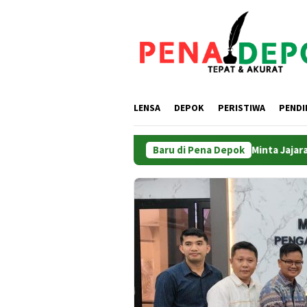
Loncat
ke
konten
LENSA
DEPOK
PERISTIWA
PENDI
Menteri ATR/BPN Minta Jajaran BPN NTT Ja
Baru di Pena Depok