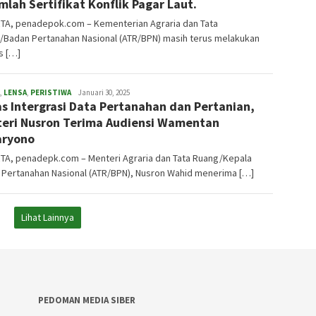
mlah Sertifikat Konflik Pagar Laut.
TA, penadepok.com – Kementerian Agraria dan Tata
/Badan Pertanahan Nasional (ATR/BPN) masih terus melakukan
s […]
,
LENSA
,
PERISTIWA
admin
Januari 30, 2025
s Intergrasi Data Pertanahan dan Pertanian,
eri Nusron Terima Audiensi Wamentan
aryono
TA, penadepk.com – Menteri Agraria dan Tata Ruang/Kepala
 Pertanahan Nasional (ATR/BPN), Nusron Wahid menerima […]
Lihat Lainnya
PEDOMAN MEDIA SIBER