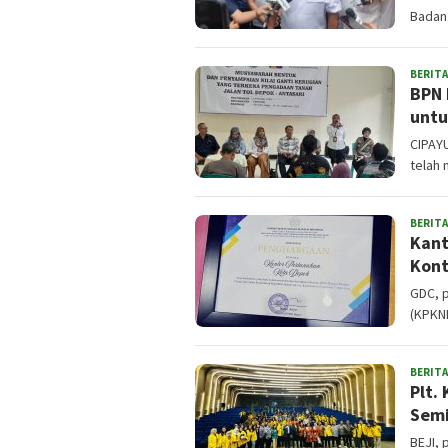
Badan 
BERITA
BPN 
untu
CIPAY
telah
BERITA
Kant
Kont
GDC, 
(KPKN
BERITA
Plt.
Semi
BEJI, 