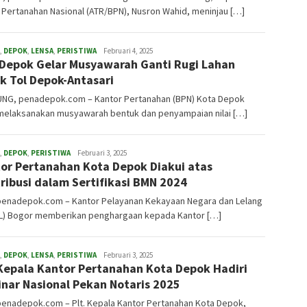
Pertanahan Nasional (ATR/BPN), Nusron Wahid, meninjau […]
,
DEPOK
,
LENSA
,
PERISTIWA
admin
Februari 4, 2025
Depok Gelar Musyawarah Ganti Rugi Lahan
k Tol Depok-Antasari
UNG, penadepok.com – Kantor Pertanahan (BPN) Kota Depok
 melaksanakan musyawarah bentuk dan penyampaian nilai […]
,
DEPOK
,
PERISTIWA
admin
Februari 3, 2025
or Pertanahan Kota Depok Diakui atas
ribusi dalam Sertifikasi BMN 2024
penadepok.com – Kantor Pelayanan Kekayaan Negara dan Lelang
L) Bogor memberikan penghargaan kepada Kantor […]
,
DEPOK
,
LENSA
,
PERISTIWA
admin
Februari 3, 2025
 Kepala Kantor Pertanahan Kota Depok Hadiri
nar Nasional Pekan Notaris 2025
penadepok.com – Plt. Kepala Kantor Pertanahan Kota Depok,