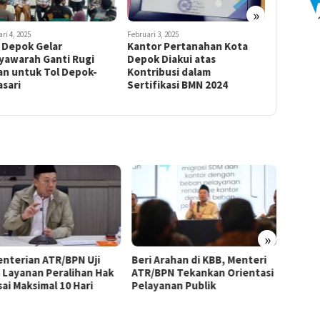
»
ri 4, 2025
Februari 3, 2025
Februari 3, 2
 Depok Gelar
Kantor Pertanahan Kota
Plt. Kep
yawarah Ganti Rugi
Depok Diakui atas
Pertana
an untuk Tol Depok-
Kontribusi dalam
Hadiri S
sari
Sertifikasi BMN 2024
Pekan No
»
nterian ATR/BPN Uji
Beri Arahan di KBB, Menteri
Kemen
 Layanan Peralihan Hak
ATR/BPN Tekankan Orientasi
Superv
ai Maksimal 10 Hari
Pelayanan Publik
Kanta