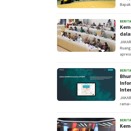
Bapak 
BERITA
Keme
dala
JAKAR
Ruang
apresi
BERITA
Bhum
Info
Inte
JAKAR
ramai 
BERITA
Keme