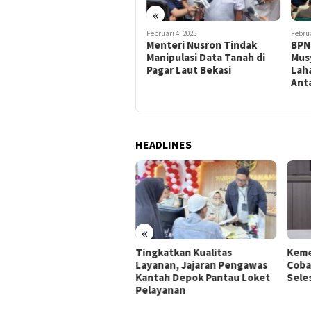
«
Februari 5, 2025
Februari 4, 2025
Februa
Kementeriam ATR/BPN
Menteri Nusron Tindak
BPN
Tegaskan Status Girik
Manipulasi Data Tanah di
Mus
Setelah Pendaftaran Tanah
Pagar Laut Bekasi
Lah
Lengkap
Anta
HEADLINES
«
teri ATR/BPN Minta
Tingkatkan Kualitas
Keme
aran BPN NTT Jadikan
Layanan, Jajaran Pengawas
Coba
yarakat Poros Pelayanan
Kantah Depok Pantau Loket
Seles
Pelayanan