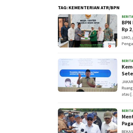
TAG:
KEMENTERIAN ATR/BPN
BERITA
BPN 
Rp 2
LIMO, 
Penga
BERITA
Keme
Sete
JAKAR
Ruang
atau [
BERITA
Ment
Paga
BEKAS