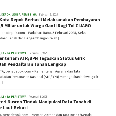
,
DEPOK
,
LENSA
,
PERISTIWA
admin
Februari 5, 2025
Kota Depok Berhasil Melaksanakan Pembayaran
,9 Miliar untuk Warga Ganti Rugi Tol CIJAGO
penadepok.com – Pada hari Rabu, 5 Februari 2025, Seksi
daan Tanah dan Pengembangan telah […]
,
LENSA
,
PERISTIWA
admin
Februari 5, 2025
nteriam ATR/BPN Tegaskan Status Girik
lah Pendaftaran Tanah Lengkap
TA, penadepok.com – Kementerian Agraria dan Tata
/Badan Pertanahan Nasional (ATR/BPN) menegaskan bahwa girik
…]
,
LENSA
,
PERISTIWA
admin
Februari 4, 2025
eri Nusron Tindak Manipulasi Data Tanah di
r Laut Bekasi
I, penadepok.com – Menteri Agraria dan Tata Ruang/Kepala