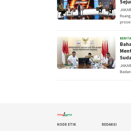
Seju
JAKAR
Ruang
prose
BERITA
Baha
Ment
Sud
JAKAR
Badan
KODE ETIK
REDAKSI