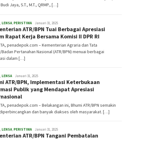
Budi Jaya, S.T., M.T., QRMP., […]
,
LENSA
,
PERISTIWA
admin
Januari 31, 2025
nterian ATR/BPN Tuai Berbagai Apresiasi
m Rapat Kerja Bersama Komisi II DPR RI
TA, penadepok.com – Kementerian Agraria dan Tata
/Badan Pertanahan Nasional (ATR/BPN) menuai berbagai
asi dalam […]
,
LENSA
admin
Januari 31, 2025
i ATR/BPN, Implementasi Keterbukaan
rmasi Publik yang Mendapat Apresiasi
rnasional
TA, penadepok.com – Belakangan ini, Bhumi ATR/BPN semakin
diperbincangkan dan banyak diakses oleh masyarakat. […]
,
LENSA
,
PERISTIWA
admin
Januari 31, 2025
nterian ATR/BPN Tangani Pembatalan