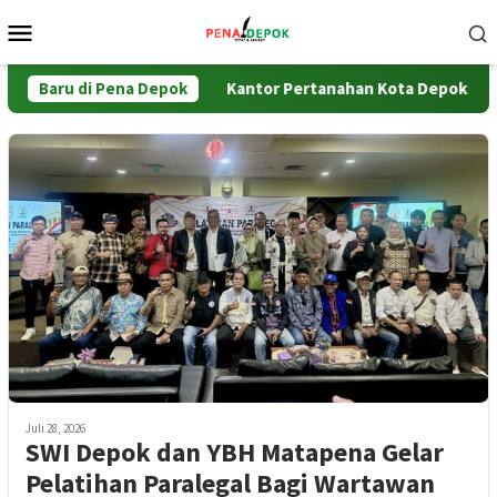
Loncat
Menu
ke
Mobile
konten
t Validasi BPHTB
Baru di Pena Depok
Kantor Pertanahan Kota Depok Gelar Co
Juli 28, 2026
SWI Depok dan YBH Matapena Gelar
Pelatihan Paralegal Bagi Wartawan