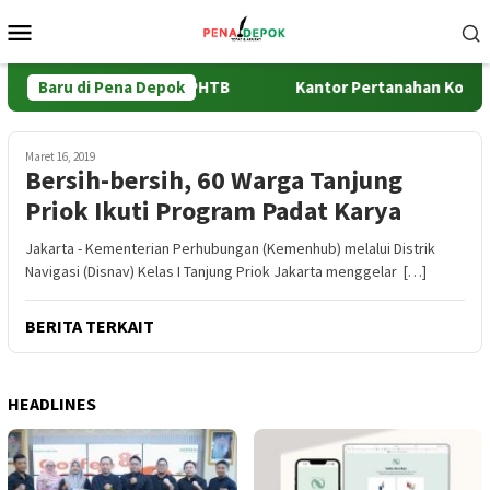
Loncat
Menu
ke
Mobile
konten
da Percepat Validasi BPHTB
Baru di Pena Depok
Kantor Pertanahan Kota Depo
Maret 16, 2019
Bersih-bersih, 60 Warga Tanjung
Priok Ikuti Program Padat Karya
Jakarta - Kementerian Perhubungan (Kemenhub) melalui Distrik
Navigasi (Disnav) Kelas I Tanjung Priok Jakarta menggelar […]
BERITA TERKAIT
HEADLINES