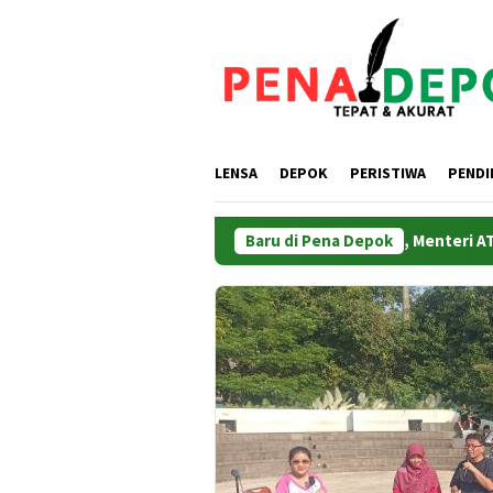
Loncat
ke
konten
LENSA
DEPOK
PERISTIWA
PENDI
Sambangi Kudus, Menteri ATR/BPN Mi
Baru di Pena Depok