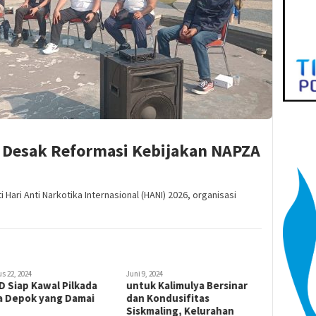
 Desak Reformasi Kebijakan NAPZA
ri Anti Narkotika Internasional (HANI) 2026, organisasi
s 22, 2024
Juni 9, 2024
 Siap Kawal Pilkada
untuk Kalimulya Bersinar
a Depok yang Damai
dan Kondusifitas
Siskmaling, Kelurahan