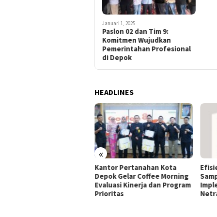
Januari 1, 2025
Paslon 02 dan Tim 9:
Komitmen Wujudkan
Pemerintahan Profesional
di Depok
HEADLINES
«
bangi Kudus, Menteri
Kantor Pertanahan Kota
Efis
R/BPN Minta Pemda
Depok Gelar Coffee Morning
Samp
cepat Validasi BPHTB
Evaluasi Kinerja dan Program
Impl
Prioritas
Netr