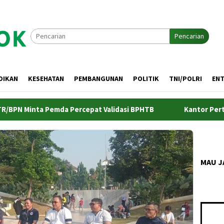
Pencarian
DIKAN
KESEHATAN
PEMBANGUNAN
POLITIK
TNI/POLRI
EN
nta Pemda Percepat Validasi BPHTB
Kantor Pertanahan Ko
MAU J