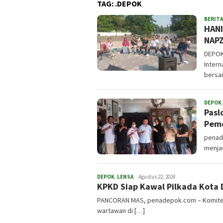
TAG:
.DEPOK
BERITA
HANI
NAPZ
DEPOK
Intern
bersa
DEPOK
Pasl
Peme
penad
menjad
DEPOK
,
LENSA
admin
Agustus 22, 2024
KPKD Siap Kawal Pilkada Kota
PANCORAN MAS, penadepok.com – Komite P
wartawan di […]