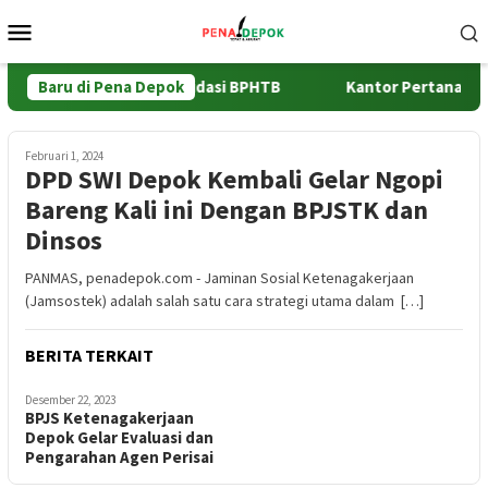
Loncat
Menu
ke
Mobile
konten
ta Pemda Percepat Validasi BPHTB
Baru di Pena Depok
Kantor Pertanahan Kot
Februari 1, 2024
DPD SWI Depok Kembali Gelar Ngopi
Bareng Kali ini Dengan BPJSTK dan
Dinsos
PANMAS, penadepok.com - Jaminan Sosial Ketenagakerjaan
(Jamsostek) adalah salah satu cara strategi utama dalam […]
BERITA TERKAIT
Desember 22, 2023
BPJS Ketenagakerjaan
Depok Gelar Evaluasi dan
Pengarahan Agen Perisai