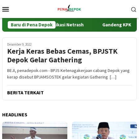
Loncat
Menu
ke
Mobile
konten
ER Implementasikan Aplikasi Netrash
Baru di Pena Depok
Gandeng KPK dan P
Desember 9, 2022
Kerja Keras Bebas Cemas, BPJSTK
Depok Gelar Gathering
BEJI, penadepok.com - BPJS Ketenagakerjaan cabang Depok yang
kerap disebut BPJAMSOSTEK gelar kegiatan Gathering […]
BERITA TERKAIT
HEADLINES