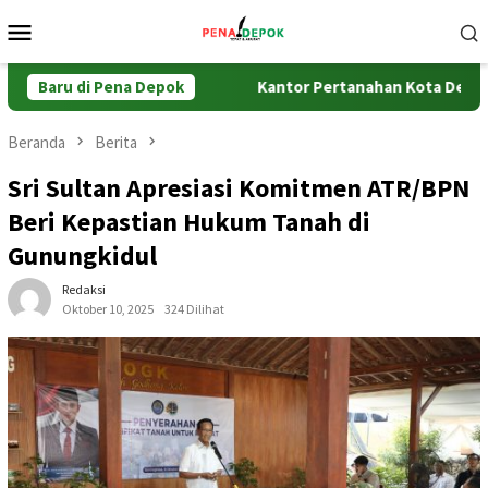
Loncat
Menu
ke
Mobile
konten
at Validasi BPHTB
Baru di Pena Depok
Kantor Pertanahan Kota Depok Gelar C
Beranda
Berita
Sri Sultan Apresiasi Komitmen ATR/BPN
Beri Kepastian Hukum Tanah di
Gunungkidul
Redaksi
Oktober 10, 2025
324 Dilihat