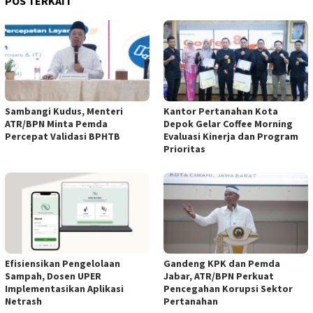
POS TERKAIT
Sambangi Kudus, Menteri
Kantor Pertanahan Kota
ATR/BPN Minta Pemda
Depok Gelar Coffee Morning
Percepat Validasi BPHTB
Evaluasi Kinerja dan Program
Prioritas
Efisiensikan Pengelolaan
Gandeng KPK dan Pemda
Sampah, Dosen UPER
Jabar, ATR/BPN Perkuat
Implementasikan Aplikasi
Pencegahan Korupsi Sektor
Netrash
Pertanahan