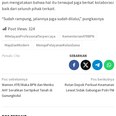
pun mengatakan bahwa hal itu terwujud juga berkat kolaborasi
baik dari seluruh pihak terkait.
“Sudah rampung, jalannya juga sudah dilalui,” pungkasnya.
Post Views:
324
#MelayaniProfesionalTerpercaya
KementerianATRBPN
MajuDanModern
MenujuPelayananKelasDunia
Penulis: Cha
SEBARKAN
Navigasi
Pos sebelumnya
Pos berikutnya
Wamen ATR/Waka BPN dan Menko
Rutan Depok Perkuat Keamanan
pos
AHY Serahkan Sertipikat Tanah di
Lewat Sidak Gabungan Polri-TNI
Gunungkidul