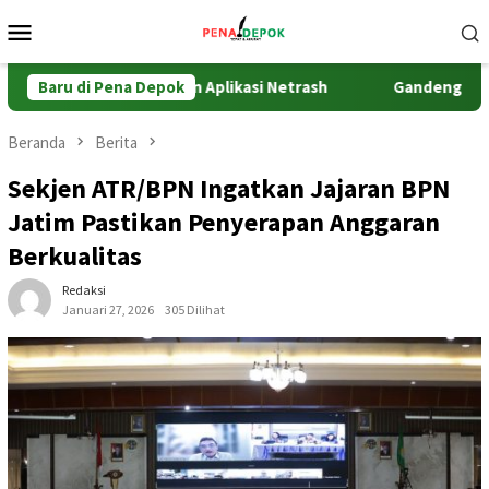
Loncat
Menu
ke
Mobile
konten
ER Implementasikan Aplikasi Netrash
Baru di Pena Depok
Gandeng KPK dan P
Beranda
Berita
Sekjen ATR/BPN Ingatkan Jajaran BPN
Jatim Pastikan Penyerapan Anggaran
Berkualitas
Redaksi
Januari 27, 2026
305 Dilihat