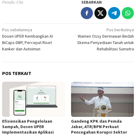
Penulis: Cha
SEBARKAN
Navigasi
Pos sebelumnya
Pos berikutnya
Dosen UPER Kembangkan AI
Wamen Ossy Dermawan Bedah
pos
BiCaps-DBP, Percepat Riset
Skema Penyediaan Tanah untuk
Kanker dan Autoimun
Rehabilitasi Sumatra
POS TERKAIT
Efisiensikan Pengelolaan
Gandeng KPK dan Pemda
Sampah, Dosen UPER
Jabar, ATR/BPN Perkuat
Implementasikan Aplikasi
Pencegahan Korupsi Sektor