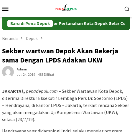
Loncat
Menu
ke
Mobile
konten
si BPHTB
Baru di Pena Depok
Kantor Pertanahan Kota Depok Gelar Coffee Morn
Beranda
Depok
Sekber wartwan Depok Akan Bekerja
sama Dengan LPDS Adakan UKW
Admin
Juli 24, 2019
483 Dilihat
JAKARTA l,
penadepok.com
–
Sekber Wartawan Kota Depok,
diterima Direktur Eksekutif Lembaga Pers Dr. Soetomo (LPDS)
– Hendrayana, di kantor LPDS – Jakarta, terkait rencana Sekber
yang akan mengadakan Uji Kompetensi Wartawan (UKW),
selasa (23/7/19).
Hendrayana yang didampingi Indri, selaku menejer program