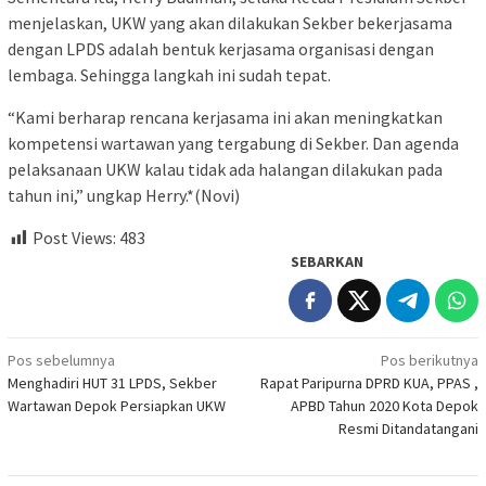
menjelaskan, UKW yang akan dilakukan Sekber bekerjasama
dengan LPDS adalah bentuk kerjasama organisasi dengan
lembaga. Sehingga langkah ini sudah tepat.
“Kami berharap rencana kerjasama ini akan meningkatkan
kompetensi wartawan yang tergabung di Sekber. Dan agenda
pelaksanaan UKW kalau tidak ada halangan dilakukan pada
tahun ini,” ungkap Herry.*(Novi)
Post Views:
483
SEBARKAN
Navigasi
Pos sebelumnya
Pos berikutnya
Menghadiri HUT 31 LPDS, Sekber
Rapat Paripurna DPRD KUA, PPAS ,
pos
Wartawan Depok Persiapkan UKW
APBD Tahun 2020 Kota Depok
Resmi Ditandatangani