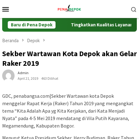
Loncat
Menu
ke
Mobile
konten
kat Poros Pelayanan
Baru di Pena Depok
Tingkatkan Kualitas Layanan, Jaja
Beranda
Depok
Sekber Wartawan Kota Depok akan Gelar
Raker 2019
Admin
April 21, 2019
463 Dilihat
GDC, penabangsa.com|Sekber Wartawan kota Depok
menggelar Rapat Kerja (Raker) Tahun 2019 yang mengangkat
tema “Kita Adalah Apa yg Kita Kerjakan, dari Kata Menjadi
Nyata” pada 4-5 Mei 2019 mendatang di Vila Putih Kayarana,
Megamendung, Kabupaten Bogor.
Menurut Ketua Presidium Sekber, Herry Budiman, Raker Tahun