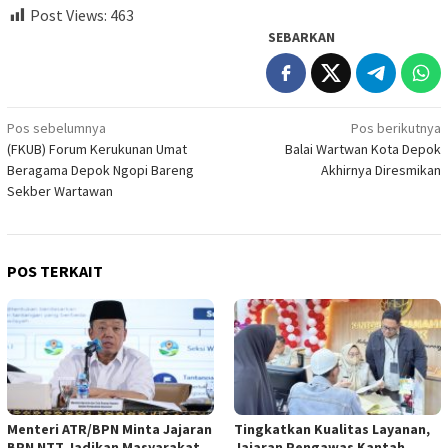
Post Views:
463
SEBARKAN
Navigasi
Pos sebelumnya
Pos berikutnya
(FKUB) Forum Kerukunan Umat
Balai Wartwan Kota Depok
pos
Beragama Depok Ngopi Bareng
Akhirnya Diresmikan
Sekber Wartawan
POS TERKAIT
Menteri ATR/BPN Minta Jajaran
Tingkatkan Kualitas Layanan,
BPN NTT Jadikan Masyarakat
Jajaran Pengawas Kantah