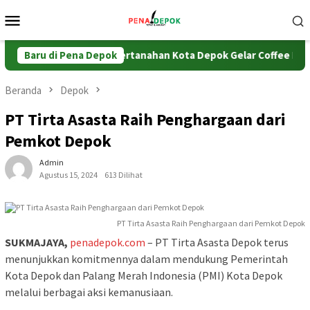
Loncat
Menu
ke
Mobile
konten
HTB
Baru di Pena Depok
Kantor Pertanahan Kota Depok Gelar Coffee Morning E
Beranda
Depok
PT Tirta Asasta Raih Penghargaan dari
Pemkot Depok
Admin
Agustus 15, 2024
613 Dilihat
PT Tirta Asasta Raih Penghargaan dari Pemkot Depok
SUKMAJAYA,
penadepok.com
– PT Tirta Asasta Depok terus
menunjukkan komitmennya dalam mendukung Pemerintah
Kota Depok dan Palang Merah Indonesia (PMI) Kota Depok
melalui berbagai aksi kemanusiaan.