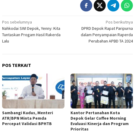
Navigasi
Pos sebelumnya
Pos berikutnya
Nahkodai SWI Depok, Yenny: Kita
DPRD Depok Rapat Paripurna
pos
Tuntaskan Progam Hasil Rakerda
dalam Penyampaian Raperda
Lalu
Perubahan APBD TA 2024
POS TERKAIT
Sambangi Kudus, Menteri
Kantor Pertanahan Kota
ATR/BPN Minta Pemda
Depok Gelar Coffee Morning
Percepat Validasi BPHTB
Evaluasi Kinerja dan Program
Prioritas