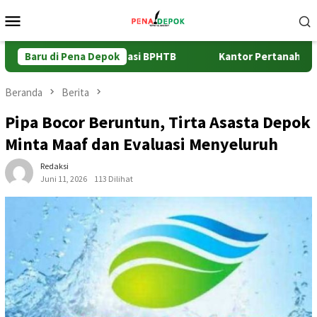
Loncat
Menu
ke
Mobile
konten
mda Percepat Validasi BPHTB
Baru di Pena Depok
Kantor Pertanahan Kota De
Beranda
Berita
Pipa Bocor Beruntun, Tirta Asasta Depok
Minta Maaf dan Evaluasi Menyeluruh
Redaksi
Juni 11, 2026
113 Dilihat