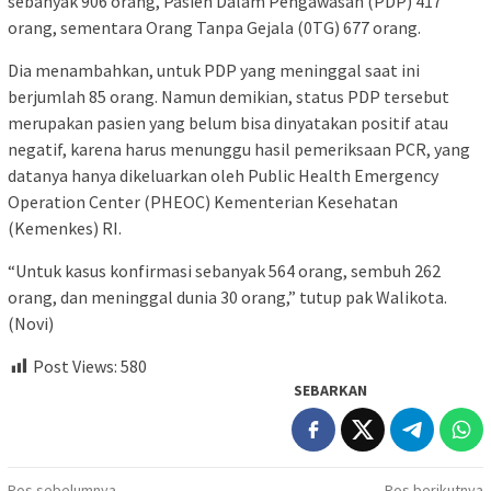
sebanyak 906 orang, Pasien Dalam Pengawasan (PDP) 417
orang, sementara Orang Tanpa Gejala (0TG) 677 orang.
Dia menambahkan, untuk PDP yang meninggal saat ini
berjumlah 85 orang. Namun demikian, status PDP tersebut
merupakan pasien yang belum bisa dinyatakan positif atau
negatif, karena harus menunggu hasil pemeriksaan PCR, yang
datanya hanya dikeluarkan oleh Public Health Emergency
Operation Center (PHEOC) Kementerian Kesehatan
(Kemenkes) RI.
“Untuk kasus konfirmasi sebanyak 564 orang, sembuh 262
orang, dan meninggal dunia 30 orang,” tutup pak Walikota.
(Novi)
Post Views:
580
SEBARKAN
Pos sebelumnya
Pos berikutnya