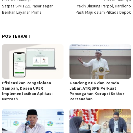
Navigasi
Satpas SIM 1221 Pasar segar
Yakin Diusung Parpol, Hardiono
pos
Berikan Layanan Prima
Pasti Maju dalam Pilkada Depok
POS TERKAIT
Efisiensikan Pengelolaan
Gandeng KPK dan Pemda
Sampah, Dosen UPER
Jabar, ATR/BPN Perkuat
Implementasikan Aplikasi
Pencegahan Korupsi Sektor
Netrash
Pertanahan