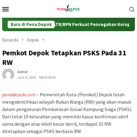
Loncat
Menu
ke
Mobile
konten
K dan Pemda Jabar, ATR/BPN Perkuat Pencegahan Korupsi Sekt
Baru di Pena Depok
Beranda
Depok
Pemkot Depok Tetapkan PSKS Pada 31
RW
Admin
Juni 4, 2020
580 Dilihat
penadepok.com
– Pemerintah Kota (Pemkot) Depok telah
mengidentifikasi wilayah Rukun Warga (RW) yang akan masuk
dalam pengaturan Pembatasan Sosial Kampung Siaga (PSKS).
Dari total 19 kelurahan yang memiliki kasus konfirmasi aktif
sama dengan atau lebih besar dari 6, terdapat 31 RW
ditetapkan sebagai PSKS berbasis RW.