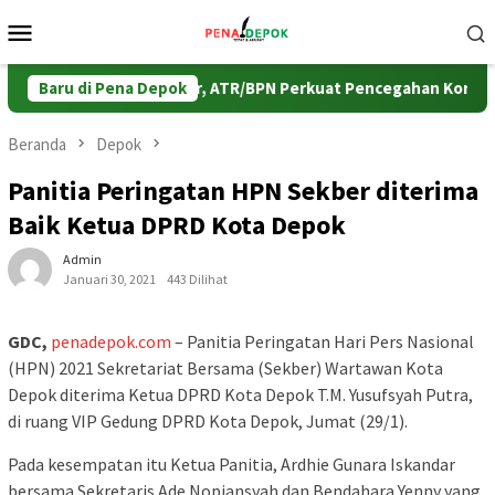
Loncat
Menu
ke
Mobile
konten
KPK dan Pemda Jabar, ATR/BPN Perkuat Pencegahan Korupsi Se
Baru di Pena Depok
Beranda
Depok
Panitia Peringatan HPN Sekber diterima
Baik Ketua DPRD Kota Depok
Admin
Januari 30, 2021
443 Dilihat
GDC,
penadepok.com
– Panitia Peringatan Hari Pers Nasional
(HPN) 2021 Sekretariat Bersama (Sekber) Wartawan Kota
Depok diterima Ketua DPRD Kota Depok T.M. Yusufsyah Putra,
di ruang VIP Gedung DPRD Kota Depok, Jumat (29/1).
Pada kesempatan itu Ketua Panitia, Ardhie Gunara Iskandar
bersama Sekretaris Ade Nopiansyah dan Bendahara Yenny yang