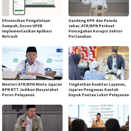
Efisiensikan Pengelolaan
Gandeng KPK dan Pemda
Sampah, Dosen UPER
Jabar, ATR/BPN Perkuat
Implementasikan Aplikasi
Pencegahan Korupsi Sektor
Netrash
Pertanahan
Menteri ATR/BPN Minta Jajaran
Tingkatkan Kualitas Layanan,
BPN NTT Jadikan Masyarakat
Jajaran Pengawas Kantah
Poros Pelayanan
Depok Pantau Loket Pelayanan