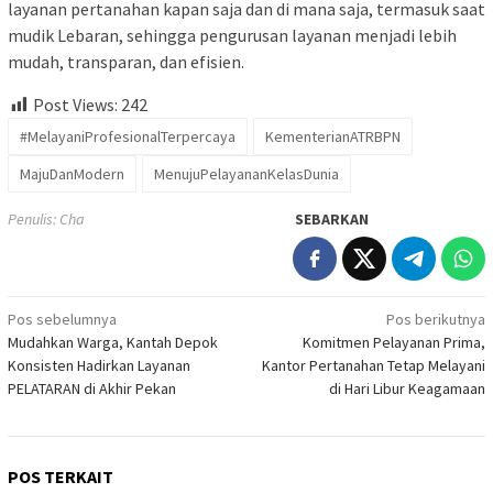
layanan pertanahan kapan saja dan di mana saja, termasuk saat
mudik Lebaran, sehingga pengurusan layanan menjadi lebih
mudah, transparan, dan efisien.
Post Views:
242
#MelayaniProfesionalTerpercaya
KementerianATRBPN
MajuDanModern
MenujuPelayananKelasDunia
Penulis: Cha
SEBARKAN
Navigasi
Pos sebelumnya
Pos berikutnya
Mudahkan Warga, Kantah Depok
Komitmen Pelayanan Prima,
pos
Konsisten Hadirkan Layanan
Kantor Pertanahan Tetap Melayani
PELATARAN di Akhir Pekan
di Hari Libur Keagamaan
POS TERKAIT