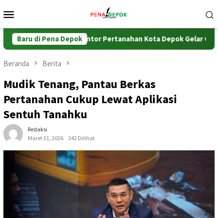
Loncat
Menu
ke
Mobile
konten
i BPHTB
Baru di Pena Depok
Kantor Pertanahan Kota Depok Gelar Coffee Morn
Beranda
Berita
Mudik Tenang, Pantau Berkas
Pertanahan Cukup Lewat Aplikasi
Sentuh Tanahku
Redaksi
Maret 31, 2026
242 Dilihat