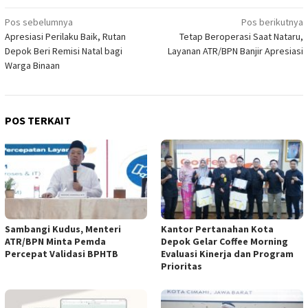
Navigasi
Pos sebelumnya
Pos berikutnya
Apresiasi Perilaku Baik, Rutan
Tetap Beroperasi Saat Nataru,
pos
Depok Beri Remisi Natal bagi
Layanan ATR/BPN Banjir Apresiasi
Warga Binaan
POS TERKAIT
Sambangi Kudus, Menteri
Kantor Pertanahan Kota
ATR/BPN Minta Pemda
Depok Gelar Coffee Morning
Percepat Validasi BPHTB
Evaluasi Kinerja dan Program
Prioritas