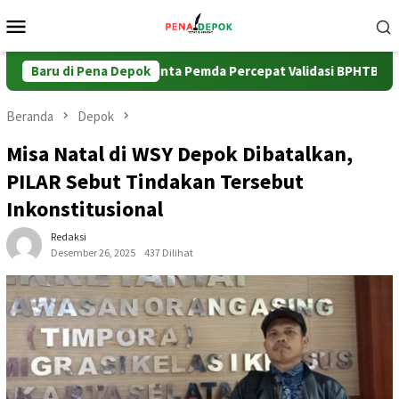
Loncat
Menu
ke
Mobile
konten
nteri ATR/BPN Minta Pemda Percepat Validasi BPHTB
Baru di Pena Depok
Kan
Beranda
Depok
Misa Natal di WSY Depok Dibatalkan,
PILAR Sebut Tindakan Tersebut
Inkonstitusional
Redaksi
Desember 26, 2025
437 Dilihat