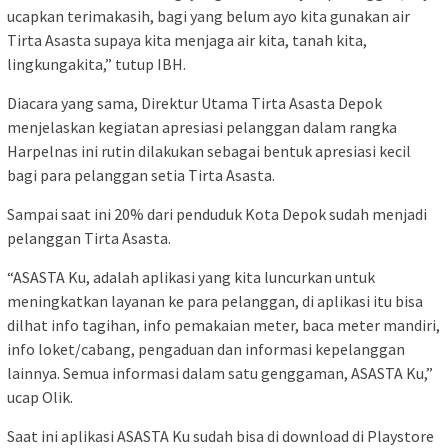
ucapkan terimakasih, bagi yang belum ayo kita gunakan air
Tirta Asasta supaya kita menjaga air kita, tanah kita,
lingkungakita,” tutup IBH.
Diacara yang sama, Direktur Utama Tirta Asasta Depok
menjelaskan kegiatan apresiasi pelanggan dalam rangka
Harpelnas ini rutin dilakukan sebagai bentuk apresiasi kecil
bagi para pelanggan setia Tirta Asasta.
Sampai saat ini 20% dari penduduk Kota Depok sudah menjadi
pelanggan Tirta Asasta.
“ASASTA Ku, adalah aplikasi yang kita luncurkan untuk
meningkatkan layanan ke para pelanggan, di aplikasi itu bisa
dilhat info tagihan, info pemakaian meter, baca meter mandiri,
info loket/cabang, pengaduan dan informasi kepelanggan
lainnya. Semua informasi dalam satu genggaman, ASASTA Ku,”
ucap Olik.
Saat ini aplikasi ASASTA Ku sudah bisa di download di Playstore