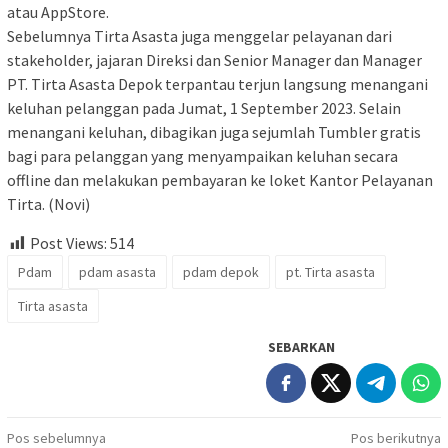
atau AppStore.
Sebelumnya Tirta Asasta juga menggelar pelayanan dari
stakeholder, jajaran Direksi dan Senior Manager dan Manager
PT. Tirta Asasta Depok terpantau terjun langsung menangani
keluhan pelanggan pada Jumat, 1 September 2023. Selain
menangani keluhan, dibagikan juga sejumlah Tumbler gratis
bagi para pelanggan yang menyampaikan keluhan secara
offline dan melakukan pembayaran ke loket Kantor Pelayanan
Tirta. (Novi)
Post Views:
514
Pdam
pdam asasta
pdam depok
pt. Tirta asasta
Tirta asasta
SEBARKAN
Navigasi
Pos sebelumnya
Pos berikutnya