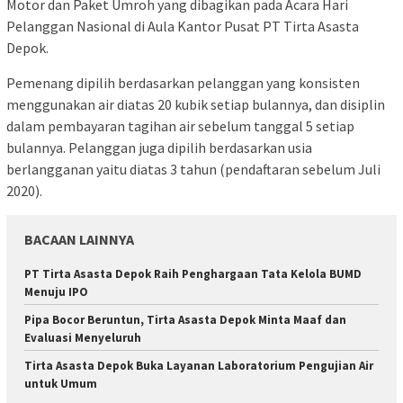
Motor dan Paket Umroh yang dibagikan pada Acara Hari
Pelanggan Nasional di Aula Kantor Pusat PT Tirta Asasta
Depok.
Pemenang dipilih berdasarkan pelanggan yang konsisten
menggunakan air diatas 20 kubik setiap bulannya, dan disiplin
dalam pembayaran tagihan air sebelum tanggal 5 setiap
bulannya. Pelanggan juga dipilih berdasarkan usia
berlangganan yaitu diatas 3 tahun (pendaftaran sebelum Juli
2020).
BACAAN LAINNYA
PT Tirta Asasta Depok Raih Penghargaan Tata Kelola BUMD
Menuju IPO
Pipa Bocor Beruntun, Tirta Asasta Depok Minta Maaf dan
Evaluasi Menyeluruh
Tirta Asasta Depok Buka Layanan Laboratorium Pengujian Air
untuk Umum