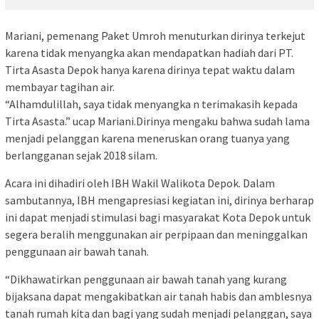
Mariani, pemenang Paket Umroh menuturkan dirinya terkejut
karena tidak menyangka akan mendapatkan hadiah dari PT.
Tirta Asasta Depok hanya karena dirinya tepat waktu dalam
membayar tagihan air.
“Alhamdulillah, saya tidak menyangka n terimakasih kepada
Tirta Asasta.” ucap Mariani.Dirinya mengaku bahwa sudah lama
menjadi pelanggan karena meneruskan orang tuanya yang
berlangganan sejak 2018 silam.
Acara ini dihadiri oleh IBH Wakil Walikota Depok. Dalam
sambutannya, IBH mengapresiasi kegiatan ini, dirinya berharap
ini dapat menjadi stimulasi bagi masyarakat Kota Depok untuk
segera beralih menggunakan air perpipaan dan meninggalkan
penggunaan air bawah tanah.
“Dikhawatirkan penggunaan air bawah tanah yang kurang
bijaksana dapat mengakibatkan air tanah habis dan amblesnya
tanah rumah kita dan bagi yang sudah menjadi pelanggan, saya