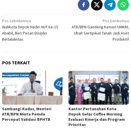
Navigasi
Pos sebelumnya
Pos berikutnya
Walikota Depok Hadiri HUT ke-15
ATR/BPN Gandeng Kemen UMKM,
pos
Ababil, Beri Pesan Disiplin
Ubah Sertipikat Tanah Jadi Aset
Berlalulintas
Produktif
POS TERKAIT
Sambangi Kudus, Menteri
Kantor Pertanahan Kota
ATR/BPN Minta Pemda
Depok Gelar Coffee Morning
Percepat Validasi BPHTB
Evaluasi Kinerja dan Program
Prioritas