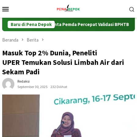
Loncat
Menu
ke
Mobile
konten
nteri ATR/BPN Minta Pemda Percepat Validasi BPHTB
Baru di Pena Depok
Kan
Beranda
Berita
Masuk Top 2% Dunia, Peneliti
UPER Temukan Solusi Limbah Air dari
Sekam Padi
Redaksi
September 30, 2025
232 Dilihat