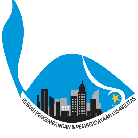
KODE ETIK
REDAKSI
PEDOMAN MEDIA SIBER
Didukung oleh WordPress
/
Tema: Bloggingpro