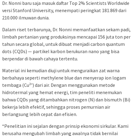
Dr. Nonni baru saja masuk daftar Top 2% Scientists Worldwide
versi Stanford University, menempati peringkat 181.869 dari
210.000 ilmuwan dunia.
Dalam riset terbarunya, Dr. Nonni memanfaatkan sekam padi,
limbah pertanian yang produksinya mencapai 156 juta ton per
tahun secara global, untuk dibuat menjadi carbon quantum
dots (CQDs) — partikel karbon berukuran nano yang bisa
berpendar di bawah cahaya tertentu.
Material ini kemudian diuji untuk menguraikan zat warna
berbahaya seperti methylene blue dan menyerap ion logam
tembaga (Cu²⁺) dari air. Dengan menggunakan metode
hidrotermal yang hemat energi, tim peneliti menemukan
bahwa CQDs yang ditambahkan nitrogen (N) dan bismuth (Bi)
bekerja lebih efektif, sehingga proses pemurnian air
berlangsung lebih cepat dan efisien.
“Penelitian ini sejalan dengan prinsip ekonomi sirkular. Kami
berusaha mengubah limbah yang awalnya tidak bernilai