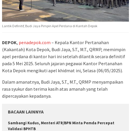
Lantik Definitif, Budi Jaya Pimpin Apel Perdana di Kantah Depok
DEPOK
,
penadepok.com
– Kepala Kantor Pertanahan
(Kakantah) Kota Depok, Budi Jaya, S.T., M.T., QRMP, memimpin
apel perdana di kantor hari ini setelah dilantik secara definitif
pada 5 Mei 2025.
Seluruh jajaran pegawai Kantor Pertanahan
Kota Depok mengikuti apel khidmat ini, Selasa (06/05/2025).
Dalam amanatnya, Budi Jaya, S.T., M.T., QRMP menyampaikan
rasa syukur dan terima kasih atas amanah yang telah
dipercayakan kepadanya.
BACAAN LAINNYA
Sambangi Kudus, Menteri ATR/BPN Minta Pemda Percepat
Validasi BPHTB