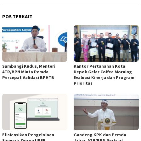
POS TERKAIT
Sambangi Kudus, Menteri
Kantor Pertanahan Kota
ATR/BPN Minta Pemda
Depok Gelar Coffee Morning
Percepat Validasi BPHTB
Evaluasi Kinerja dan Program
Prioritas
Efisiensikan Pengelolaan
Gandeng KPK dan Pemda
Sampah, Dosen UPER
Jabar, ATR/BPN Perkuat