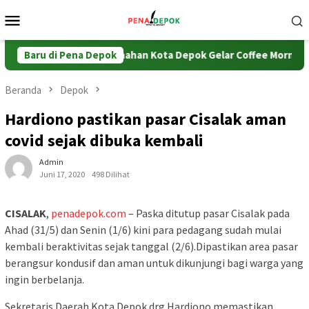
Loncat
Menu
ke
Mobile
konten
Baru di Pena Depok
Kantor Pertanahan Kota Depok Gelar Coffee Morning Evalua
Beranda
Depok
Hardiono pastikan pasar Cisalak aman
covid sejak dibuka kembali
Admin
Juni 17, 2020
498 Dilihat
CISALAK
,
penadepok.com
– Paska ditutup pasar Cisalak pada
Ahad (31/5) dan Senin (1/6) kini para pedagang sudah mulai
kembali beraktivitas sejak tanggal (2/6).Dipastikan area pasar
berangsur kondusif dan aman untuk dikunjungi bagi warga yang
ingin berbelanja.
Sekretaris Daerah Kota Depok drg Hardiono memastikan