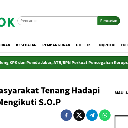
Pencarian
DIKAN
KESEHATAN
PEMBANGUNAN
POLITIK
TNI/POLRI
EN
PK dan Pemda Jabar, ATR/BPN Perkuat Pencegahan Korupsi Sekt
asyarakat Tenang Hadapi
MAU J
Mengikuti S.O.P