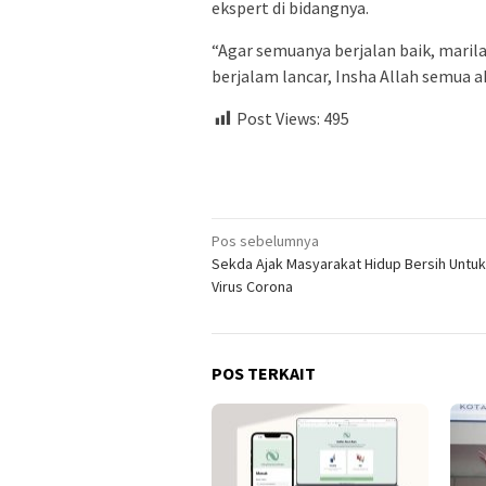
ekspert di bidangnya.
“Agar semuanya berjalan baik, mari
berjalam lancar, Insha Allah semua a
Post Views:
495
Navigasi
Pos sebelumnya
Sekda Ajak Masyarakat Hidup Bersih Untuk
pos
Virus Corona
POS TERKAIT