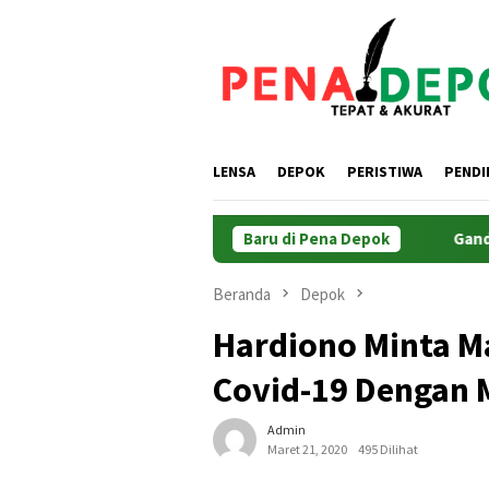
Loncat
ke
konten
LENSA
DEPOK
PERISTIWA
PENDI
Dosen UPER Implementasikan Aplikasi Netrash
Baru di Pena Depok
Gandeng K
Beranda
Depok
Hardiono Minta M
Covid-19 Dengan 
Admin
Maret 21, 2020
495 Dilihat