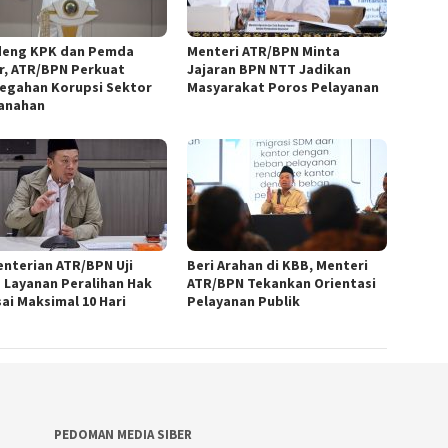
eng KPK dan Pemda
Menteri ATR/BPN Minta
r, ATR/BPN Perkuat
Jajaran BPN NTT Jadikan
egahan Korupsi Sektor
Masyarakat Poros Pelayanan
anahan
nterian ATR/BPN Uji
Beri Arahan di KBB, Menteri
 Layanan Peralihan Hak
ATR/BPN Tekankan Orientasi
sai Maksimal 10 Hari
Pelayanan Publik
PEDOMAN MEDIA SIBER