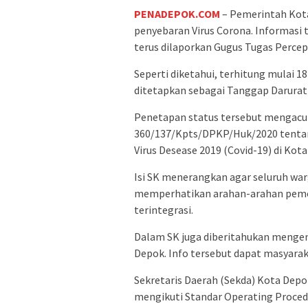
PENADEPOK.COM
– Pemerintah Kot
penyebaran Virus Corona. Informasi t
terus dilaporkan Gugus Tugas Perce
Seperti diketahui, terhitung mulai 1
ditetapkan sebagai Tanggap Darurat
Penetapan status tersebut mengacu 
360/137/Kpts/DPKP/Huk/2020 tenta
Virus Desease 2019 (Covid-19) di Kot
Isi SK menerangkan agar seluruh wa
memperhatikan arahan-arahan pemer
terintegrasi.
Dalam SK juga diberitahukan mengen
Depok. Info tersebut dapat masyaraka
Sekretaris Daerah (Sekda) Kota Depo
mengikuti Standar Operating Procedu