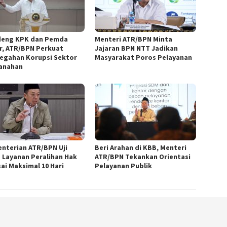
eng KPK dan Pemda
Menteri ATR/BPN Minta
r, ATR/BPN Perkuat
Jajaran BPN NTT Jadikan
egahan Korupsi Sektor
Masyarakat Poros Pelayanan
anahan
nterian ATR/BPN Uji
Beri Arahan di KBB, Menteri
 Layanan Peralihan Hak
ATR/BPN Tekankan Orientasi
sai Maksimal 10 Hari
Pelayanan Publik