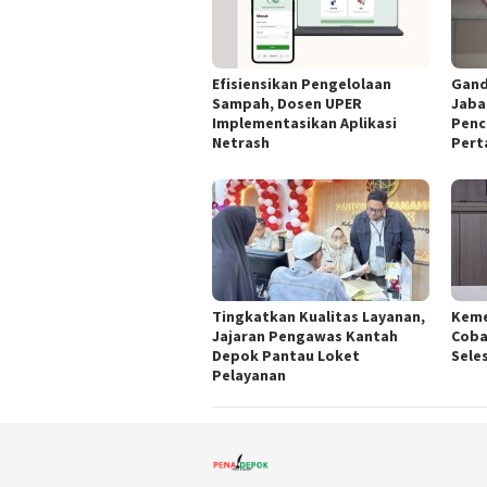
Efisiensikan Pengelolaan
Gand
Sampah, Dosen UPER
Jaba
Implementasikan Aplikasi
Penc
Netrash
Pert
Tingkatkan Kualitas Layanan,
Keme
Jajaran Pengawas Kantah
Coba
Depok Pantau Loket
Sele
Pelayanan