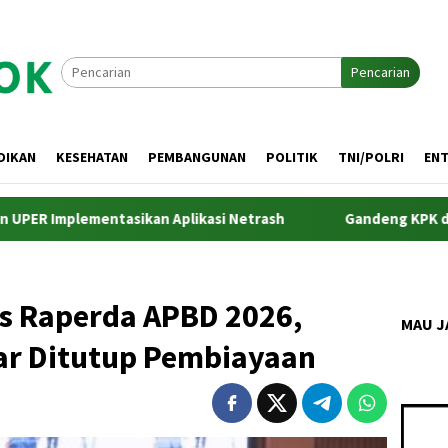
Pencarian
DIKAN
KESEHATAN
PEMBANGUNAN
POLITIK
TNI/POLRI
EN
ementasikan Aplikasi Netrash
Gandeng KPK dan Pemda Ja
s Raperda APBD 2026,
MAU J
iar Ditutup Pembiayaan