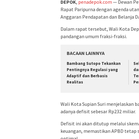
DEPOK
,
penadepok.com
— Dewan Per
Rapat Paripurna dengan agenda uta
Anggaran Pendapatan dan Belanja Da
Dalam rapat tersebut, Wali Kota De
pandangan umum fraksi-fraksi.
BACAAN LAINNYA
Bambang Sutopo Tekankan
Se
Pentingnya Regulasi yang
da
Adaptif dan Berbasis
Te
Realitas
Pe
Wali Kota Supian Suri menjelaskan
adanya defisit sebesar Rp232 miliar.
Defisit ini akan ditutup melalui sk
keuangan, memastikan APBD tetap 
optimal.