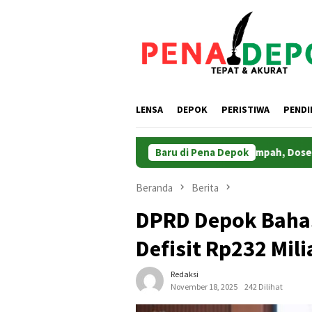
Loncat
ke
konten
LENSA
DEPOK
PERISTIWA
PENDI
Efisiensikan Pengelolaan Sampah, Dosen UPER Impl
Baru di Pena Depok
Beranda
Berita
DPRD Depok Baha
Defisit Rp232 Mil
Redaksi
November 18, 2025
242 Dilihat