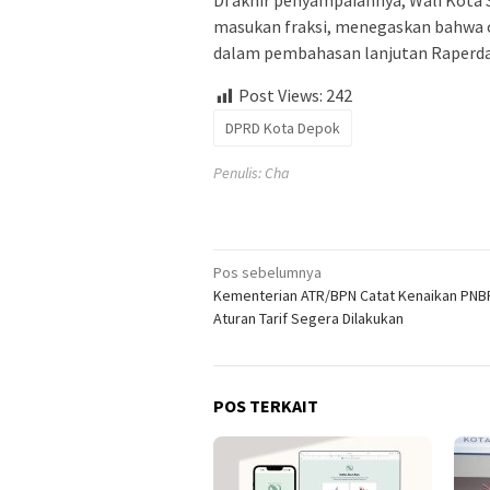
Di akhir penyampaiannya, Wali Kota 
masukan fraksi, menegaskan bahwa c
dalam pembahasan lanjutan Raperda
Post Views:
242
DPRD Kota Depok
Penulis: Cha
Navigasi
Pos sebelumnya
Kementerian ATR/BPN Catat Kenaikan PNBP
pos
Aturan Tarif Segera Dilakukan
POS TERKAIT