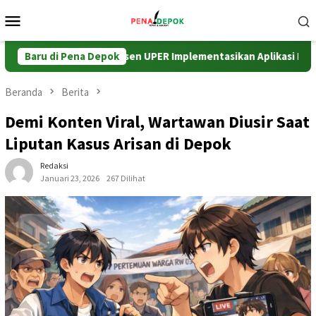
Loncat
Menu
ke
Mobile
konten
olaan Sampah, Dosen UPER Implementasikan Aplikasi Netrash
Baru di Pena Depok
Beranda
Berita
Demi Konten Viral, Wartawan Diusir Saat
Liputan Kasus Arisan di Depok
Redaksi
Januari 23, 2026
267 Dilihat