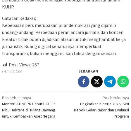
KUHP.
Catatan Redaksi;
Kebebasan pers merupakan pilar demokrasi yang dijamin
undang-undang. Perbedaan peran antara jurnalis dan konten
kreator tidak boleh dijadikan alasan untuk menghambat kerja
jurnalistik. Ruang digital seharusnya memperkuat
transparansi, bukan menggantikan fakta dengan sensasi.
Post Views:
267
Penulis: Cha
SEBARKAN
Navigasi
Pos sebelumnya
Pos berikutnya
Menteri ATR/BPN Cabut HGU 85
Tingkatkan Kinerja 2026, SWI
pos
Ribu Hektare di Tulang Bawang
Depok Gelar Rakor dan Evaluasi
untuk Kembalikan Aset Negara
Program