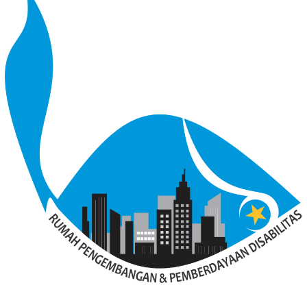
Didukung oleh WordPress
/
Tema: Bloggingpro