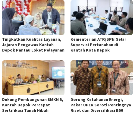
Tingkatkan Kualitas Layanan,
Kementerian ATR/BPN Gelar
Jajaran Pengawas Kantah
Supervisi Pertanahan di
Depok Pantau Loket Pelayanan
Kantah Kota Depok
Dukung Pembangunan SMKN 5,
Dorong Ketahanan Energi,
Kantah Depok Percepat
Pakar UPER Soroti Pentingnya
Sertifikasi Tanah Hibah
Riset dan Diversifikasi B50