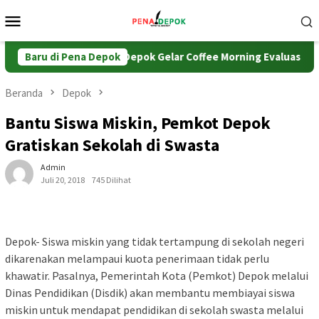
Loncat
Menu
ke
Mobile
konten
or Pertanahan Kota Depok Gelar Coffee Morning Evaluasi Kinerja 
Baru di Pena Depok
Beranda
Depok
Bantu Siswa Miskin, Pemkot Depok
Gratiskan Sekolah di Swasta
Admin
Juli 20, 2018
745 Dilihat
Depok- Siswa miskin yang tidak tertampung di sekolah negeri
dikarenakan melampaui kuota penerimaan tidak perlu
khawatir. Pasalnya, Pemerintah Kota (Pemkot) Depok melalui
Dinas Pendidikan (Disdik) akan membantu membiayai siswa
miskin untuk mendapat pendidikan di sekolah swasta melalui