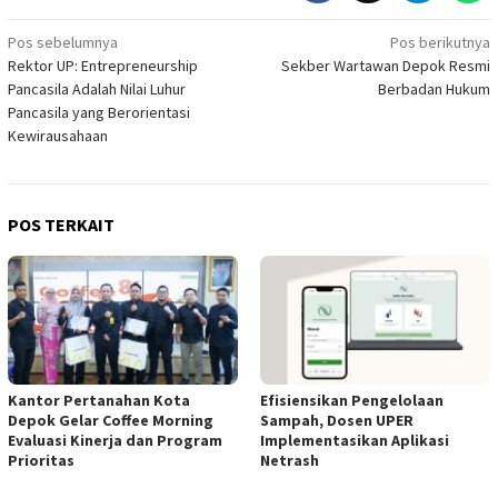
Navigasi
Pos sebelumnya
Pos berikutnya
Rektor UP: Entrepreneurship
Sekber Wartawan Depok Resmi
pos
Pancasila Adalah Nilai Luhur
Berbadan Hukum
Pancasila yang Berorientasi
Kewirausahaan
POS TERKAIT
Kantor Pertanahan Kota
Efisiensikan Pengelolaan
Depok Gelar Coffee Morning
Sampah, Dosen UPER
Evaluasi Kinerja dan Program
Implementasikan Aplikasi
Prioritas
Netrash