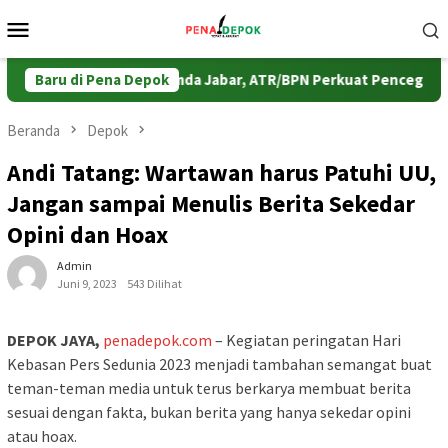
Loncat
Menu
ke
Mobile
konten
Gandeng KPK dan Pemda Jabar, ATR/BPN Perkuat Pencegahan Kor
Baru di Pena Depok
Beranda
Depok
Andi Tatang: Wartawan harus Patuhi UU,
Jangan sampai Menulis Berita Sekedar
Opini dan Hoax
Admin
Juni 9, 2023
543 Dilihat
DEPOK JAYA,
penadepok.com
– Kegiatan peringatan Hari
Kebasan Pers Sedunia 2023 menjadi tambahan semangat buat
teman-teman media untuk terus berkarya membuat berita
sesuai dengan fakta, bukan berita yang hanya sekedar opini
atau hoax.