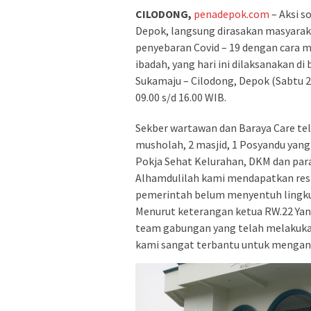
CILODONG,
penadepok.com
– Aksi s
Depok, langsung dirasakan masyarak
penyebaran Covid – 19 dengan cara 
ibadah, yang hari ini dilaksanakan di
Sukamaju – Cilodong, Depok (Sabtu 2
09.00 s/d 16.00 WIB.
Sekber wartawan dan Baraya Care te
musholah, 2 masjid, 1 Posyandu yan
Pokja Sehat Kelurahan, DKM dan pa
Alhamdulilah kami mendapatkan respo
pemerintah belum menyentuh lingku
Menurut keterangan ketua RW.22 Yan
team gabungan yang telah melakukan 
kami sangat terbantu untuk menganti