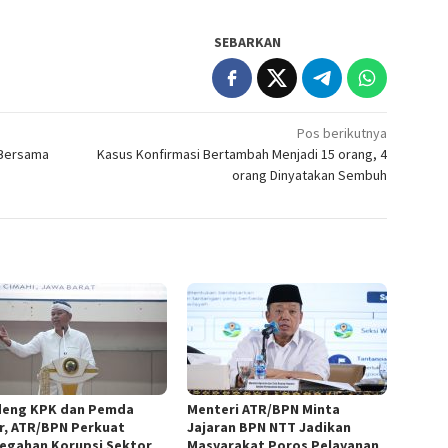
SEBARKAN
Pos berikutnya
 Bersama
Kasus Konfirmasi Bertambah Menjadi 15 orang, 4
orang Dinyatakan Sembuh
eng KPK dan Pemda
Menteri ATR/BPN Minta
r, ATR/BPN Perkuat
Jajaran BPN NTT Jadikan
egahan Korupsi Sektor
Masyarakat Poros Pelayanan