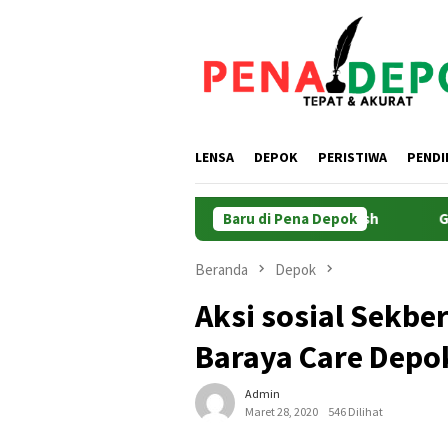
Loncat
ke
konten
LENSA
DEPOK
PERISTIWA
PENDI
Dosen UPER Implementasikan Aplikasi Netrash
Baru di Pena Depok
Gandeng K
Beranda
Depok
Aksi sosial Sekb
Baraya Care Depo
Admin
Maret 28, 2020
546 Dilihat