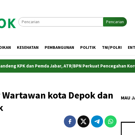
Pencarian
DIKAN
KESEHATAN
PEMBANGUNAN
POLITIK
TNI/POLRI
EN
PK dan Pemda Jabar, ATR/BPN Perkuat Pencegahan Korupsi Sekt
er Wartawan kota Depok dan
MAU J
k