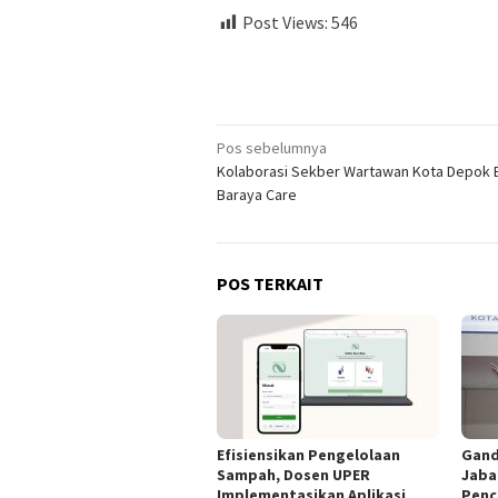
Post Views:
546
Navigasi
Pos sebelumnya
Kolaborasi Sekber Wartawan Kota Depok
pos
Baraya Care
POS TERKAIT
Efisiensikan Pengelolaan
Gand
Sampah, Dosen UPER
Jaba
Implementasikan Aplikasi
Penc